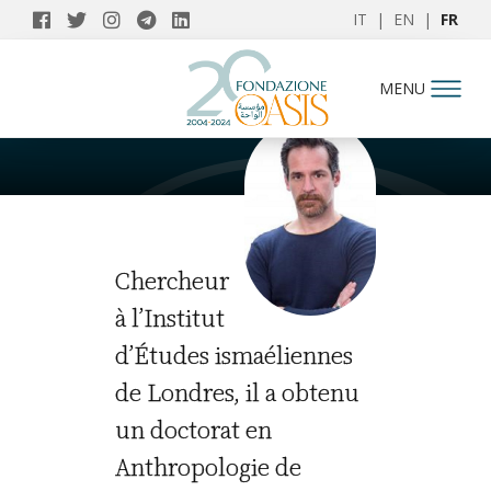
IT
|
EN
|
FR
AUTEURS
MENU
Alessandro Cancian
Chercheur
à l’Institut
d’Études ismaéliennes
de Londres, il a obtenu
un doctorat en
Anthropologie de