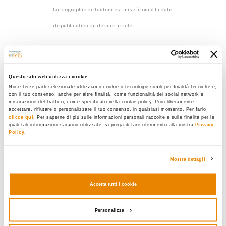
La biographie de l’auteur est mise à jour à la date
de publication du dernier article.
Tous les articles
Questo sito web utilizza i cookie
Noi e terze parti selezionate utilizziamo cookie o tecnologie simili per finalità tecniche e,
con il tuo consenso, anche per altre finalità, come funzionalità dei social network e
misurazione del traffico, come specificato nella cookie policy. Puoi liberamente
accettare, rifiutare o personalizzare il tuo consenso, in qualsiasi momento. Per farlo
clicca qui
. Per saperne di più sulle informazioni personali raccolte e sulle finalità per le
quali tali informazioni saranno utilizzate, si prega di fare riferimento alla nostra
Privacy
Policy
.
Mostra dettagli
Accetta tutti i cookie
ISLAM
Personalizza
Passé et présent des