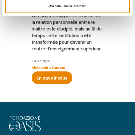
écoles religieuses chiites
Usa solo i cookie necessari
La
hawza 'ilmiyya
est centrée sur
la relation personnelle entre le
maître et le disciple, mais au fil du
temps cette institution a été
transformée pour devenir un
centre d'enseignement supérieur
14.07.2020
Alessandro Cancian
En savoir plus