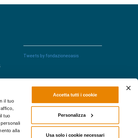
Tweets by fondazioneoasis
s
Accetta tutti i cookie
 il tuo
affico,
Personalizza
l tuo
 personali
imento alla
Usa solo i cookie necessari