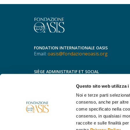
FONDATION INTERNATIONALE OASIS
Email:
oasis@fondazioneoasis.org
SIÈGE ADMINISTRATIF ET SOCIAL
Via Speronari, 3
20123 - Milan
Questo sito web utilizza i
Italie
Téléphone.
+39 366 755 8298
Noi e terze parti selezionat
consenso, anche per altre f
come specificato nella cook
consenso, in qualsiasi mo
raccolte e sulle finalità per
nostra
Privacy Policy
.