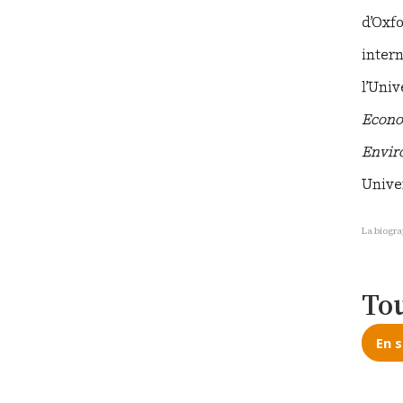
d’Oxf
intern
l’Univ
Econom
Enviro
Univer
La biogra
Tou
En s