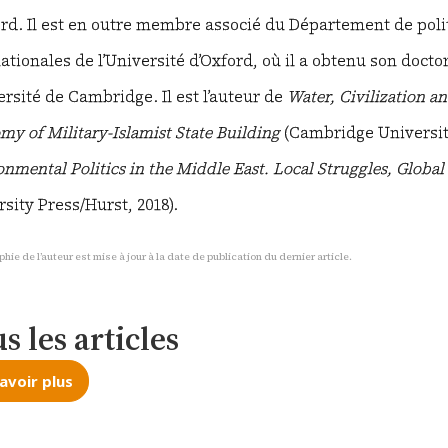
ord. Il est en outre membre associé du Département de polit
ationales de l’Université d’Oxford, où il a obtenu son doctor
ersité de Cambridge. Il est l’auteur de
Water, Civilization 
y of Military-Islamist State Building
(Cambridge University 
nmental Politics in the Middle East. Local Struggles, Globa
sity Press/Hurst, 2018).
phie de l’auteur est mise à jour à la date de publication du dernier article.
s les articles
avoir plus