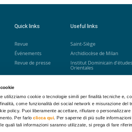
Quick links
Useful links
Revue
Saint-Siège
Événements
Archidiocèse de Milan
Revue de presse
Institut Dominicain d'étude
Orientales
Université Saint-Joseph
CISMOC - Louvain
 cookie
Collège des Bernardins
e utilizziamo cookie o tecnologie simili per finalità tecniche e, con
inalità, come funzionalità dei social network e misurazione del tr
IPRA - Nantes
ie policy. Puoi liberamente accettare, rifiutare o personalizzare i
Fondation Cariplo
mento. Per farlo
clicca qui
. Per saperne di più sulle informazioni
 le quali tali informazioni saranno utilizzate, si prega di fare rifer