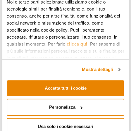
Noi e terze parti selezionate utilizziamo cookie o
tecnologie simili per finalità tecniche e, con il tuo
consenso, anche per altre finalità, come funzionalità dei
social network e misurazione del traffico, come
specificato nella cookie policy. Puoi liberamente
accettare, rifiutare o personalizzare il tuo consenso, in
qualsiasi momento. Per farlo
clicca qui
. Per saperne di
ISLAM
più sulle informazioni personali raccolte e sulle finalità per
« L’Islam et les
le quali tali informazioni saranno utilizzate, si prega di
musulmans doivent se
fare riferimento alla nostra
Privacy Policy
.
Mostra dettagli
pencher sur eux-mêmes »
Il s’agit de mettre fin au discours
Accetta tutti i cookie
réactif qui contribue à la diffusion
du discours idéologique
Personalizza
11.04.2017
Antoine Messarra
Usa solo i cookie necessari