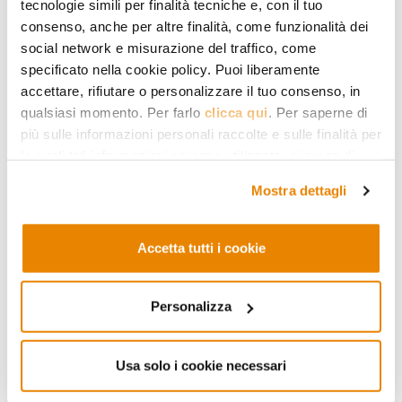
tecnologie simili per finalità tecniche e, con il tuo
consenso, anche per altre finalità, come funzionalità dei
social network e misurazione del traffico, come
specificato nella cookie policy. Puoi liberamente
accettare, rifiutare o personalizzare il tuo consenso, in
MOYEN-ORIENT ET AFRIQUE
qualsiasi momento. Per farlo
clicca qui
. Per saperne di
Voyage à Alep
più sulle informazioni personali raccolte e sulle finalità per
le quali tali informazioni saranno utilizzate, si prega di
Récit d’une visite dans la partie
fare riferimento alla nostra
Privacy Policy
.
Ouest de la ville syrienne,
Mostra dettagli
contrôlée par le régime d’Assad,
durant la bataille entre les forces
gouvernementales et les rebelles
Accetta tutti i cookie
08.02.2017
Giacomo Gentile
Personalizza
Usa solo i cookie necessari
En savoir plus