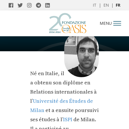
IT
|
EN
|
FR
AUTEURS
MENU
Giacomo Gentile
Né en Italie, il
a obtenu son diplôme en
Relations internationales à
l’
Université des Études de
Milan
et a ensuite poursuivi
ses études à l’
ISPI
de Milan.
Il a participé au