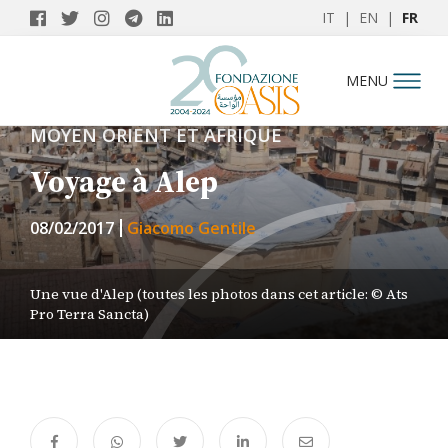
IT
|
EN
|
FR
MENU
MOYEN ORIENT ET AFRIQUE
Voyage à Alep
08/02/2017
Giacomo Gentile
Une vue d'Alep (toutes les photos dans cet article: © Ats
Pro Terra Sancta)