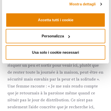
fare riferimento alla nostra
Privacy Policy
.
centre, nous rencontrons aussi des militaires
Mostra dettagli
gouvernementaux dans la file pour recevoir
quelque chose à manger. L’expression de
Accetta tutti i cookie
nombreuses personnes est frappante : elles sont
effrayées et fatiguées, mais leurs visages
Personalizza
montrent aussi la joie de revoir les frères et la
communauté, d’essayer de recommencer à vivre,
et de rencontrer de nouvelles personnes. Comme
Usa solo i cookie necessari
certains nous l’ont expliqué « nous préférons
risquer un peu et sortir pour venir ici, plutôt que
de rester toute la journée à la maison, peut-être en
sécurité mais envahis par la peur et la solitude ».
Une femme raconte : « Je me suis rendu compte
que je retournais à la paroisse même quand ce
n’était pas le jour de distribution. Ce n’est pas
seulement l’aide concrète que je recherche ici,