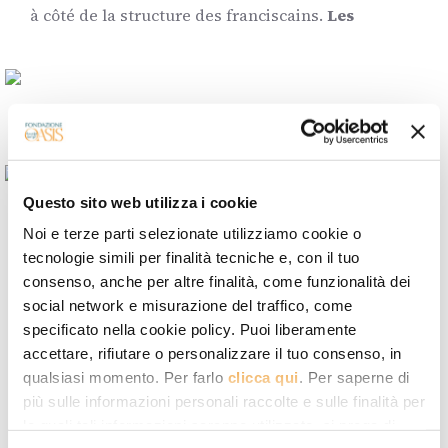
à côté de la structure des franciscains.
Les
Questo sito web utilizza i cookie
denrées alimentaires qui manquent le plus sont
Noi e terze parti selezionate utilizziamo cookie o
tecnologie simili per finalità tecniche e, con il tuo
celles de base :
les œufs, le pain, l’huile, le sucre,
consenso, anche per altre finalità, come funzionalità dei
le sel et la viande. Sans parler du manque d’eau,
social network e misurazione del traffico, come
qui « remonte à avant la guerre », nous dit un des
specificato nella cookie policy. Puoi liberamente
jeunes qui fait la queue près du centre, en se
accettare, rifiutare o personalizzare il tuo consenso, in
référant à la période de grande sécheresse qu’a
qualsiasi momento. Per farlo
clicca qui
. Per saperne di
connue la Syrie les années avant le conflit : ils sont
più sulle informazioni personali raccolte e sulle finalità per
le quali tali informazioni saranno utilizzate, si prega di
nombreux à avoir « soif depuis longtemps ». Au