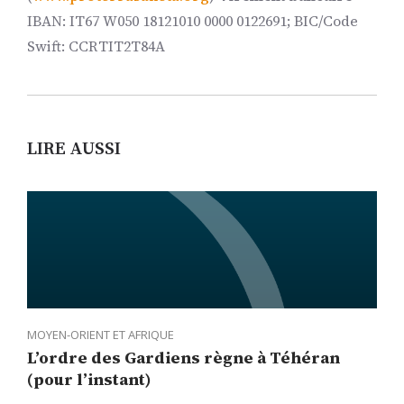
IBAN: IT67 W050 18121010 0000 0122691; BIC/Code
Swift: CCRTIT2T84A
LIRE AUSSI
MOYEN-ORIENT ET AFRIQUE
L’ordre des Gardiens règne à Téhéran
(pour l’instant)