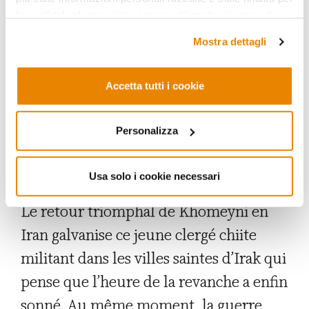
chiite émerge parmi les jeunes
le quali tali informazioni saranno utilizzate, si prega di
générations :
Muhammad Bâqir al-
fare riferimento alla nostra
Privacy Policy
.
Mostra dettagli
Sadr
rédige une « note préliminaire »
dont va s’inspirer la nouvelle
Accetta tutti i cookie
Constitution de la République
islamique d’Iran proclamée le 31
Personalizza
mars 1979
.
Usa solo i cookie necessari
Le retour triomphal de Khomeyni en
Iran galvanise ce jeune clergé chiite
militant dans les villes saintes d’Irak qui
pense que l’heure de la revanche a enfin
sonné. Au même moment, la guerre