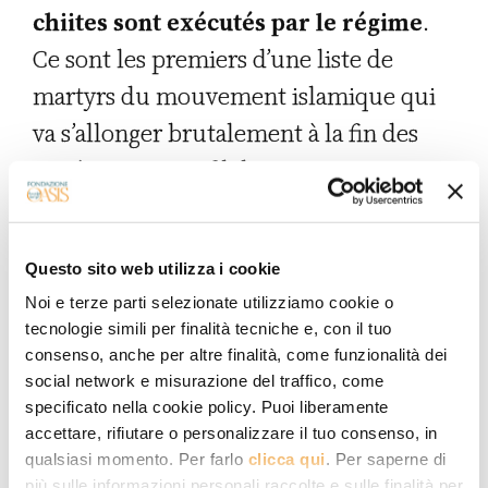
chiites sont exécutés par le régime
.
Ce sont les premiers d’une liste de
martyrs du mouvement islamique qui
va s’allonger brutalement à la fin des
années 1970. Au fil des
commémorations chiites, interdites et
sévèrement réprimées, une véritable
Questo sito web utilizza i cookie
guerre larvée s’installe en Irak entre le
Noi e terze parti selezionate utilizziamo cookie o
régime baassiste et le mouvement
tecnologie simili per finalità tecniche e, con il tuo
religieux renaissant.
Khomeyni
avait
consenso, anche per altre finalità, come funzionalità dei
social network e misurazione del traffico, come
achevé de théoriser
sa conception du
specificato nella cookie policy. Puoi liberamente
pouvoir islamique
depuis Najaf. À sa
accettare, rifiutare o personalizzare il tuo consenso, in
qualsiasi momento. Per farlo
clicca qui
. Per saperne di
suite, une grande figure de l’islamisme
più sulle informazioni personali raccolte e sulle finalità per