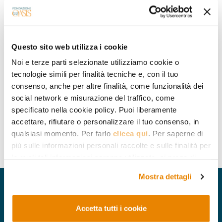
écoles marocaines
La présence du dogme religieux
confirme la centralité de l’Islam
dans l’éducation au Maroc
Questo sito web utilizza i cookie
Noi e terze parti selezionate utilizziamo cookie o
20.02.2017
tecnologie simili per finalità tecniche e, con il tuo
Omar Brouksy
consenso, anche per altre finalità, come funzionalità dei
social network e misurazione del traffico, come
specificato nella cookie policy. Puoi liberamente
accettare, rifiutare o personalizzare il tuo consenso, in
En savoir plus
qualsiasi momento. Per farlo
clicca qui
. Per saperne di
più sulle informazioni personali raccolte e sulle finalità per
le quali tali informazioni saranno utilizzate, si prega di
fare riferimento alla nostra
Privacy Policy
.
Mostra dettagli
Accetta tutti i cookie