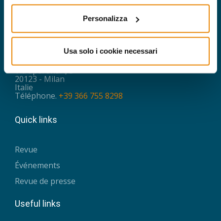
Personalizza
FONDATION INTERNATIONALE OASIS
Email:
oasis@fondazioneoasis.org
Usa solo i cookie necessari
SIÈGE ADMINISTRATIF ET SOCIAL
Via Speronari, 3
20123 - Milan
Italie
Téléphone.
+39 366 755 8298
Quick links
Revue
Événements
Revue de presse
Useful links