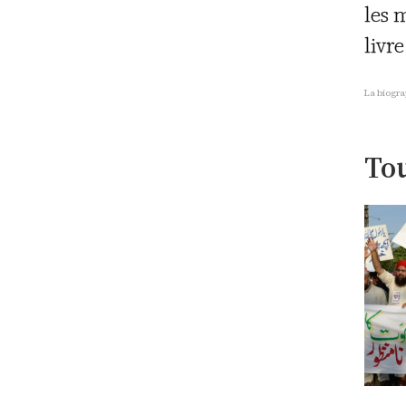
les 
livr
La biogra
Tou