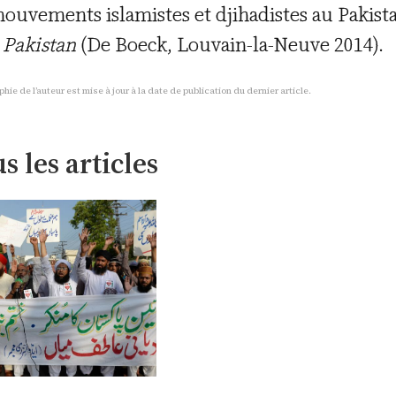
mouvements islamistes et djihadistes au Pakista
e
Pakistan
(De Boeck, Louvain-la-Neuve 2014).
phie de l’auteur est mise à jour à la date de publication du dernier article.
s les articles