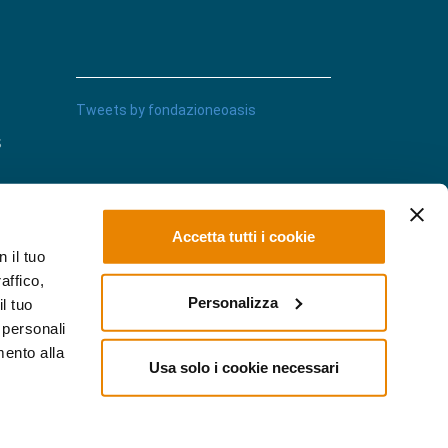
Tweets by fondazioneoasis
s
Accetta tutti i cookie
 il tuo
affico,
Personalizza
l tuo
 personali
imento alla
Usa solo i cookie necessari
Web Agency Milano
Bluedog