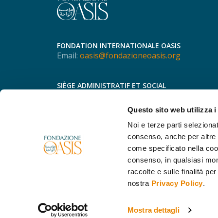
FONDATION INTERNATIONALE OASIS
Email:
oasis@fondazioneoasis.org
SIÈGE ADMINISTRATIF ET SOCIAL
Via Speronari, 3
20123 - Milan
Questo sito web utilizza i
Italie
Téléphone.
+39 366 755 8298
Noi e terze parti selezionat
consenso, anche per altre f
come specificato nella cook
consenso, in qualsiasi mo
raccolte e sulle finalità per
nostra
Privacy Policy
.
©2026 Fondazione Internazionale Oasis C.F. 94068
Mostra dettagli