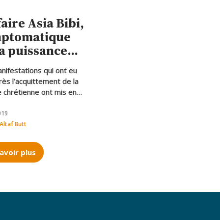
faire Asia Bibi,
ptomatique
la puissance
 islamistes au
nifestations qui ont eu
istan
près l’acquittement de la
chrétienne ont mis en
 l’influence de l’islamisme
e pays. Les mouvements
019
ts sur la scène politique
Altaf Butt
anaise
avoir plus