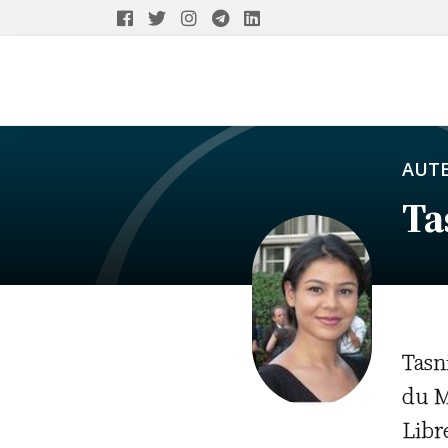
AUT
Ta
Tasn
du M
Libr