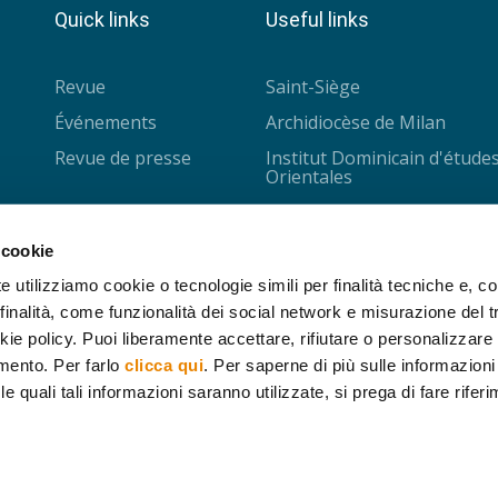
Quick links
Useful links
Revue
Saint-Siège
Événements
Archidiocèse de Milan
Revue de presse
Institut Dominicain d'étude
Orientales
Université Saint-Joseph
CISMOC - Louvain
 cookie
Collège des Bernardins
e utilizziamo cookie o tecnologie simili per finalità tecniche e, con
inalità, come funzionalità dei social network e misurazione del tr
IPRA - Nantes
ie policy. Puoi liberamente accettare, rifiutare o personalizzare i
Fondation Cariplo
mento. Per farlo
clicca qui
. Per saperne di più sulle informazioni
 le quali tali informazioni saranno utilizzate, si prega di fare rifer
840274 - email:
oasis@fondazioneoasis.org
-
Privacy Policy