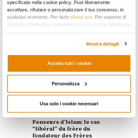
specificato nella cookie policy. Puoi liberamente
des années, règne sans partage
dans le sud du pays. Ce
accettare, rifiutare o personalizzare il tuo consenso, in
militantisme radical et total se
qualsiasi momento. Per farlo
clicca qui
. Per saperne di
fonde sur une conception du
più sulle informazioni personali raccolte e sulle finalità per
monde envisagé « comme un
le quali tali informazioni saranno utilizzate, si prega di
simple pont qui conduit à l’éternité
fare riferimento alla nostra
Privacy Policy
.
».
Mostra dettagli
01.07.2011
Dominique Avon
Accetta tutti i cookie
Personalizza
Usa solo i cookie necessari
RELIGION ET SOCIÉTÉ
Penseurs d’Islam: le cas
“libéral” du frère du
fondateur des Frères