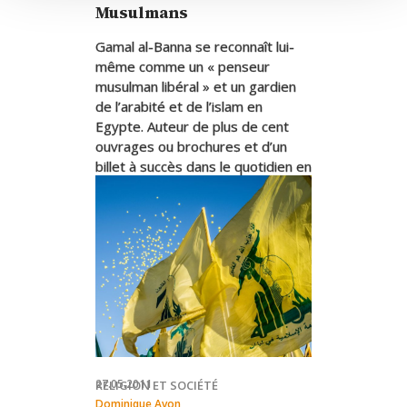
Musulmans
Gamal al-Banna se reconnaît lui-
même comme un « penseur
musulman libéral » et un gardien
de l’arabité et de l’islam en
Egypte. Auteur de plus de cent
ouvrages ou brochures et d’un
billet à succès dans le quotidien en
vogue
al-Masri al-Yawm
, il
assume un rôle que personne,
selon lui, n’ose tenir. Il s’emploie à
renouveler le fondement de l’ «
institution du savoir musulman »
en vigueur, savoir relatif au
commentaire exégétique (
tafsîr
),
à la tradition (
hadîth
) et à la
jurisprudence (
fiqh
).
27.05.2011
RELIGION ET SOCIÉTÉ
Dominique Avon