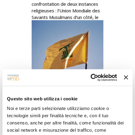
confrontation de deux instances
religieuses : l’Union Mondiale des
Savants Musulmans d’un côté, le
Conseil des Sages Musulmans de
l’autre
30.10.2019
Dominique Avon
RELIGION ET SOCIÉTÉ
Questo sito web utilizza i cookie
La victoire militaire ou…
la mort glorieuse
Noi e terze parti selezionate utilizziamo cookie o
tecnologie simili per finalità tecniche e, con il tuo
Deuxième partie de l’analyse des
consenso, anche per altre finalità, come funzionalità dei
principes fondateurs du
social network e misurazione del traffico, come
mouvement Hezbollah, qui, depuis