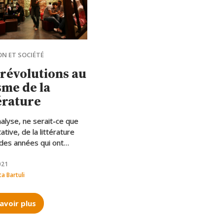
ON ET SOCIÉTÉ
 révolutions au
sme de la
térature
alyse, ne serait-ce que
ative, de la littérature
des années qui ont
é les manifestations de
urait montré avec une
021
ne clarté l’effervescence
ta Bartuli
ciétés d’Afrique du Nord
Moyen-Orient.
avoir plus