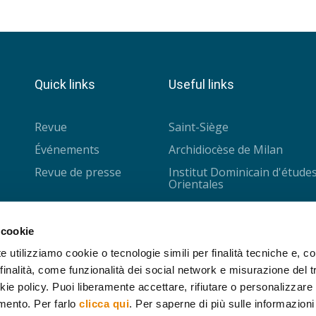
Quick links
Useful links
Revue
Saint-Siège
Événements
Archidiocèse de Milan
Revue de presse
Institut Dominicain d'étude
Orientales
Université Saint-Joseph
CISMOC - Louvain
 cookie
Collège des Bernardins
e utilizziamo cookie o tecnologie simili per finalità tecniche e, con
inalità, come funzionalità dei social network e misurazione del tr
IPRA - Nantes
ie policy. Puoi liberamente accettare, rifiutare o personalizzare i
Fondation Cariplo
mento. Per farlo
clicca qui
. Per saperne di più sulle informazioni