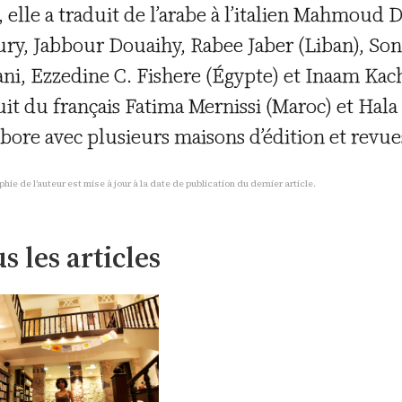
, elle a traduit de l’arabe à l’italien Mahmoud D
ry, Jabbour Douaihy, Rabee Jaber (Liban), Son
ni, Ezzedine C. Fishere (Égypte) et Inaam Kacha
uit du français Fatima Mernissi (Maroc) et Hala
abore avec plusieurs maisons d’édition et revue
phie de l’auteur est mise à jour à la date de publication du dernier article.
s les articles