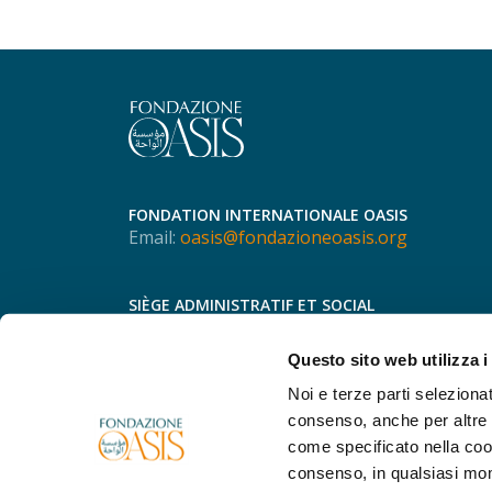
FONDATION INTERNATIONALE OASIS
Email:
oasis@fondazioneoasis.org
SIÈGE ADMINISTRATIF ET SOCIAL
Via Speronari, 3
20123 - Milan
Questo sito web utilizza i
Italie
Téléphone.
+39 366 755 8298
Noi e terze parti selezionat
consenso, anche per altre f
come specificato nella cook
consenso, in qualsiasi mo