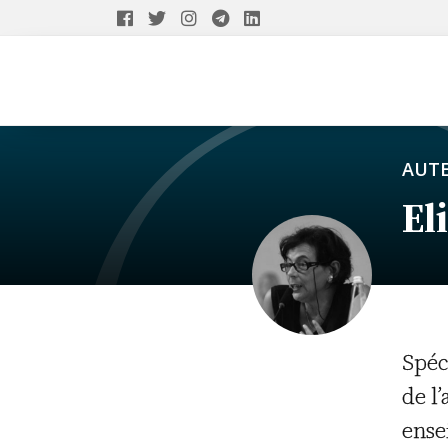
AUT
El
Spéc
de l’
ense