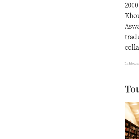
2000
Khou
Aswa
trad
coll
La biogra
Tou