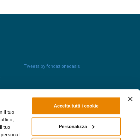
Tweets by fondazioneoasis
s
Accetta tutti i cookie
 il tuo
affico,
Personalizza
l tuo
 personali