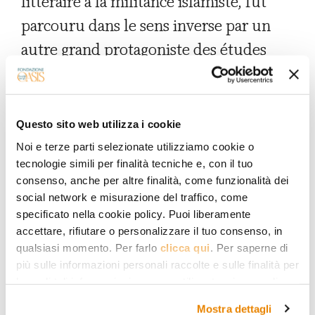
littéraire à la militance islamiste, fut
parcouru dans le sens inverse par un
autre grand protagoniste des études
e
coraniques du XX
siècle : Nasr Hâmid
Abû Zayd. Né en 1943 en Basse-Égypte,
il connaissait déjà à huit ans le Coran
Questo sito web utilizza i cookie
par cœur, et encore enfant, il adhéra
Noi e terze parti selezionate utilizziamo cookie o
tecnologie simili per finalità tecniche e, con il tuo
aux Frères musulmans. Puis, s’éloignant
consenso, anche per altre finalità, come funzionalità dei
de l’islamisme, il s’adonne à partir des
social network e misurazione del traffico, come
années 1970 aux études littéraires,
specificato nella cookie policy. Puoi liberamente
accettare, rifiutare o personalizzare il tuo consenso, in
reprenant et développant les
qualsiasi momento. Per farlo
clicca qui
. Per saperne di
enseignements d’Amîn al-Khûlî sur les
più sulle informazioni personali raccolte e sulle finalità per
le quali tali informazioni saranno utilizzate, si prega di
analyses littéraires du Coran. Pour Abû
fare riferimento alla nostra
Privacy Policy
.
Zayd, qui aborde les Écritures
Mostra dettagli