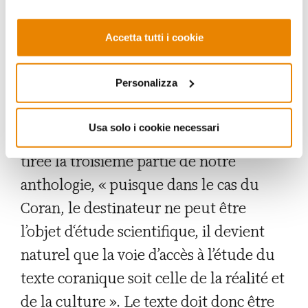
moyennant les instruments de la
Accetta tutti i cookie
linguistique, le texte sacré est avant
tout un message et donc une relation
Personalizza
entre un destinateur et son destinataire.
Et, comme il l’écrit dans
Mafhûm al-
Usa solo i cookie necessari
Nass
(le concept du texte), dont est
tirée la troisième partie de notre
anthologie, « puisque dans le cas du
Coran, le destinateur ne peut être
l’objet d‘étude scientifique, il devient
naturel que la voie d’accès à l’étude du
texte coranique soit celle de la réalité et
de la culture ». Le texte doit donc être