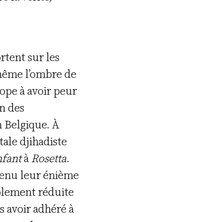
rtent sur les
 même l’ombre de
ope à avoir peur
n des
n Belgique. À
tale djihadiste
nfant
à
Rosetta
.
btenu leur énième
ablement réduite
s avoir adhéré à