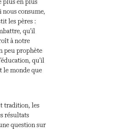
de plus en plus
ui nous consume,
it les pères :
battre, qu’il
roît à notre
 un peu prophète
éducation, qu’il
ant le monde que
t tradition, les
s résultats
 une question sur