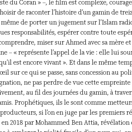
ste du Coran » –, le film est complexe, courage
oisir de raconter l’histoire d’un gamin de treiz
t même de porter un jugement sur l’Islam radic
ues responsabilités, espérer contre toute espér
omprendre, miser sur Ahmed avec sa mère et 
e – « représente l’appel de la vie : elle lui sour
qu’il est encore vivant ». Et dans le même temp
’œil sur ce qui se passe, sans concession au po
signation, ne pas perdre de vue cette empreinte
ssivement, au fil des journées du gamin, à trave
amis. Prophétiques, ils le sont comme metteurs
oducteurs, si l’on en juge par les premiers ré
sé en 2018 par Mohammed Ben Attia, révélatio