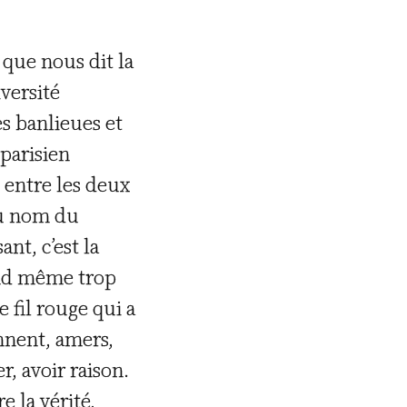
 que nous dit la
iversité
s banlieues et
 parisien
 entre les deux
au nom du
ant, c’est la
rend même trop
e fil rouge qui a
nnent, amers,
r, avoir raison.
e la vérité,