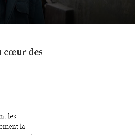
Extrait de l'affiche du film "Le Jeune Ahmed"
au cœur des
nt les
lement la