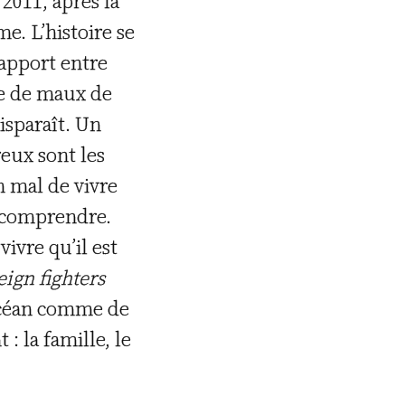
 2011, après la
e. L’histoire se
rapport entre
re de maux de
isparaît. Un
reux sont les
n mal de vivre
à comprendre.
vivre qu’il est
eign fighters
l’océan comme de
 : la famille, le