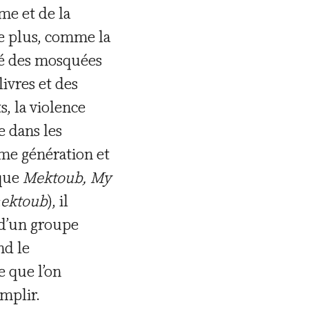
me et de la
le plus, comme la
rmé des mosquées
ivres et des
s, la violence
e dans les
ème génération et
yque
Mektoub, My
mektoub
), il
 d’un groupe
nd le
e que l’on
emplir.