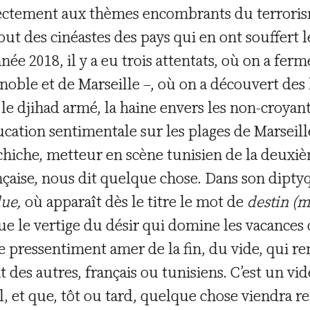
irectement aux thèmes encombrants du terroris
tout des cinéastes des pays qui en ont souffert 
née 2018, il y a eu trois attentats, où on a fe
oble et de Marseille –, où on a découvert des l
le djihad armé, la haine envers les non-croyant
cation sentimentale sur les plages de Marseill
chiche, metteur en scène tunisien de la deuxi
rançaise, nous dit quelque chose. Dans son dipt
due,
où apparaît dès le titre le mot de
destin (
 le vertige du désir qui domine les vacances
 pressentiment amer de la fin, du vide, qui re
 des autres, français ou tunisiens. C’est un vid
l, et que, tôt ou tard, quelque chose viendra r