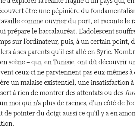
 à explorer la réalité fragile d’un pays qui, en
découvert être une pépinière du fondamentalism
ravaille comme ouvrier du port, et raconte le 
qui prépare le baccalauréat. L’adolescent souff
ps sur l’ordinateur, puis, à un certain point, d
ra à ses parents qu’il est allé en Syrie. Nomb
en scène – qui, en Tunisie, ont dû découvrir u
ouvent ceux-ci ne parviennent pas eux-mêmes 
re un malaise existentiel, une insatisfaction à 
ne sert à rien de montrer des attentats ou des
for
d’un moi qui n’a plus de racines, d’un côté de 
t de pointer du doigt aussi ce qu’il y a en amont
ation.