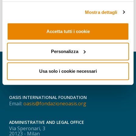
le quali tali informazioni saranno utilizzate, si prega di
fare riferimento alla nostra
Privacy Policy
.
CLASSICS
Mostra dettagli
MAGISTERIUM
Accetta tutti i cookie
Personalizza
Usa solo i cookie necessari
OASIS INTERNATIONAL FOUNDATION
Email:
oasis@fondazioneoasis.org
ADMINISTRATIVE AND LEGAL OFFICE
Via Speronari, 3
20123 - Milan