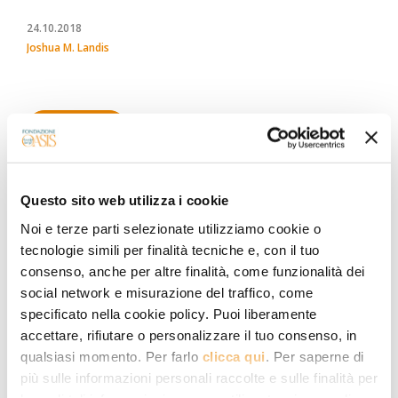
24.10.2018
Joshua M. Landis
Load more
Questo sito web utilizza i cookie
ASIA
Noi e terze parti selezionate utilizziamo cookie o
tecnologie simili per finalità tecniche e, con il tuo
MIDDLE EAST AND AFRICA
consenso, anche per altre finalità, come funzionalità dei
social network e misurazione del traffico, come
RELIGION AND SOCIETY
specificato nella cookie policy. Puoi liberamente
accettare, rifiutare o personalizzare il tuo consenso, in
CHRISTIANS IN THE MUSLIM WORLD
qualsiasi momento. Per farlo
clicca qui
. Per saperne di
più sulle informazioni personali raccolte e sulle finalità per
ISLAM