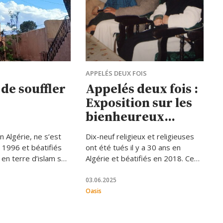
APPELÉS DEUX FOIS
 de souffler
Appelés deux fois :
Exposition sur les
bienheureux
martyrs d’Algérie
 Algérie, ne s’est
Dix-neuf religieux et religieuses
 1996 et béatifiés
ont été tués il y a 30 ans en
en terre d’islam se
Algérie et béatifiés en 2018. Ce
s en avons parlé
qu’ils ont vécu, ce dont ils ont
 communauté
témoigné et ce qu’ils nous offrent
03.06.2025
encore aujourd’hui sera présenté
Oasis
dans l’exposition « Appelés deux
fois. Les martyrs d’Algérie », du