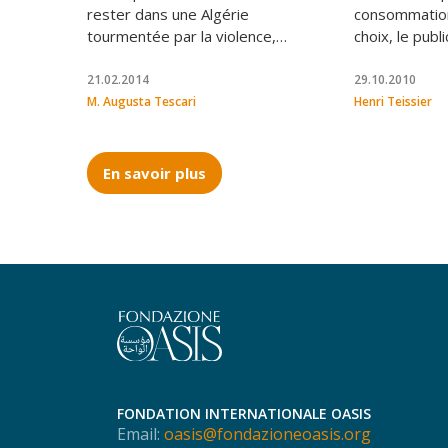
large a
rester dans une Algérie
consommation
France 
tourmentée par la violence,
choix, le publ
témoignant ainsi qu’il est possible
demeurait sen
d’instaurer un dialogue avec les
questionneme
21.02.2014
29.10.2010
musulmans
importance
M. Augusta Tescari
Henri Teissier
En savoir plus
FONDATION INTERNATIONALE OASIS
Email:
oasis@fondazioneoasis.org