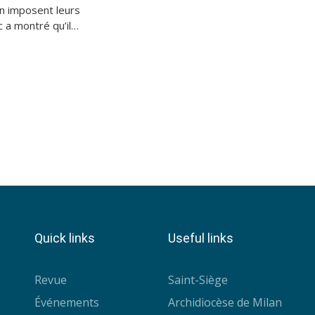
udience en
 imposent leurs
?
ic a montré qu’il
sible à des
nts d’une autre
Quick links
Useful links
Revue
Saint-Siège
Événements
Archidiocèse de Milan