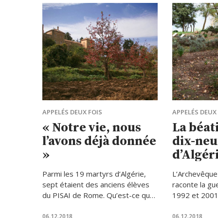
APPELÉS DEUX FOIS
APPELÉS DEUX 
« Notre vie, nous
La béati
l’avons déjà donnée
dix-neu
»
d’Algér
Parmi les 19 martyrs d’Algérie,
L’Archevêque
sept étaient des anciens élèves
raconte la gue
du PISAI de Rome. Qu’est-ce que
1992 et 2001
cela signifie aujourd’hui pour cet
de cent cinqu
institut ?
personnes, do
06.12.2018
06.12.2018