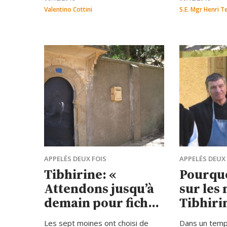
prêtres, relig
Valentino Cottini
S.E. Mgr Henri Te
catholiques qu
8 décembre
APPELÉS DEUX FOIS
APPELÉS DEUX 
Tibhirine: «
Pourquo
Attendons jusqu’à
sur les
demain pour ficher
Tibhirin
le camp »
trouvé 
Les sept moines ont choisi de
Dans un temp