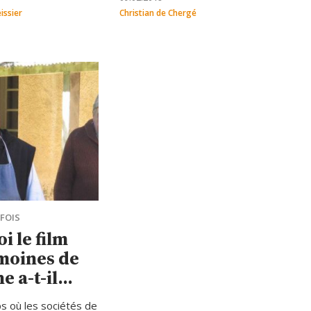
ieux et religieuses
issier
Christian de Chergé
i seront béatifiés le
FOIS
i le film
 moines de
e a-t-il
une très
s où les sociétés de