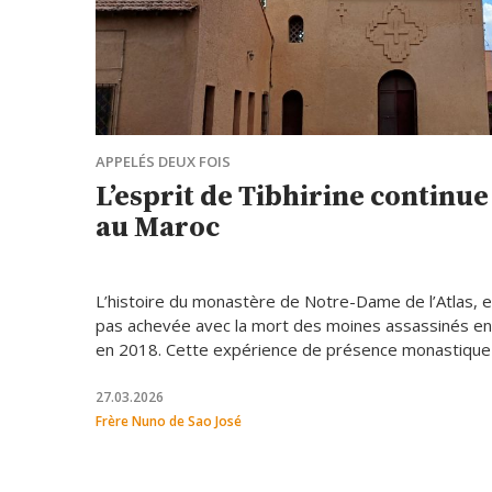
APPELÉS DEUX FOIS
L’esprit de Tibhirine continue
au Maroc
L’histoire du monastère de Notre-Dame de l’Atlas, en
pas achevée avec la mort des moines assassinés en
en 2018. Cette expérience de présence monastique 
poursuit à Midelt, dans la montagne marocaine. Nou
avec frère Nuno de São José, l’un des moines de la
27.03.2026
Frère Nuno de Sao José