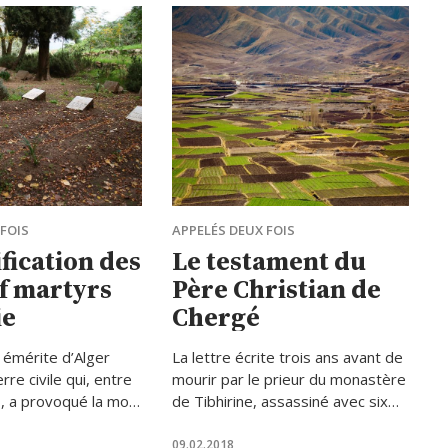
22 au 27 août dans le cadre du
Meeting de Rimini pour l’Amitié
entre les Peuples.
FOIS
APPELÉS DEUX FOIS
fication des
Le testament du
f martyrs
Père Christian de
ie
Chergé
 émérite d’Alger
La lettre écrite trois ans avant de
rre civile qui, entre
mourir par le prieur du monastère
, a provoqué la mort
de Tibhirine, assassiné avec six
ante mille
autres moines en Algérie en 1996
nt les dix-neuf
09.02.2018