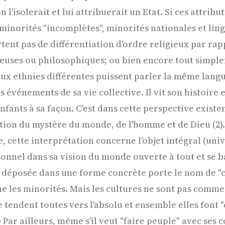
'isolerait et lui attribuerait un Etat. Si ces attribu
minorités "incomplètes", minorités nationales et ling
tent pas de différentiation d'ordre religieux par rapp
ieuses ou philosophiques; ou bien encore tout simpl
ux ethnies différentes puissent parler la même lang
événements de sa vie collective. Il vit son histoire et i
fants à sa façon. C'est dans cette perspective existen
tion du mystère du monde, de l'homme et de Dieu (2)
, cette interprétation concerne l'objet intégral (uni
sonnel dans sa vision du monde ouverte à tout et se b
e déposée dans une forme concrète porte le nom de "c
ne les minorités. Mais les cultures ne sont pas comme 
tendent toutes vers l'absolu et ensemble elles font "c
e
Par ailleurs, même s'il veut "faire peuple" avec ses 