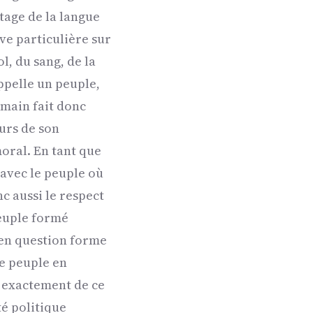
rtage de la langue
ve particulière sur
l, du sang, de la
ppelle un peuple,
main fait donc
ours de son
moral. En tant que
avec le peuple où
c aussi le respect
peuple formé
e en question forme
le peuple en
ra exactement de ce
é politique