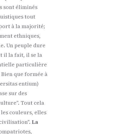
ts sont éliminés
uistiques tout
ort à la majorité;
ement ethniques,
ue. Un peuple dure
l la fait, il se la
tielle particulière
. Bien que formée à
versitas entium)
ase sur des
ulture". Tout cela
les couleurs, elles
ivilisation".
La
compatriotes,