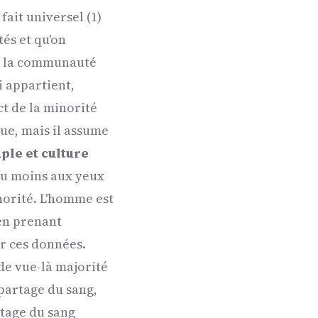
ait universel (1)
és et qu'on
de la communauté
i appartient,
t de la minorité
ue, mais il assume
ple et culture
 du moins aux yeux
norité. L'homme est
 en prenant
r ces données.
de vue-là majorité
 partage du sang,
rtage du sang