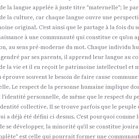
de la langue appelée à juste titre "maternelle"; le pa
 de la culture, car chaque langue ouvre une perspecti
ne original. C'est ainsi que le partage à la fois du so
naissance à une communauté qui constitue ce qu'on a
ion, au sens pré-moderne du mot. Chaque individu hu
engendré par ses parents, il apprend leur langue au c
de la vie et il en reçoit le patrimoine intellectuel et 
u éprouve souvent le besoin de faire cause commune 
elle. Le respect de la personne humaine implique don
t l'identité personnelle, de même que le respect du 
dentité collective. Il se trouve parfois que le peupl
ui a déjà été défini ci-dessus. C'est pourquoi comme 
 de se développer, la minorité qu'il se constitue joui
plète" est celle qui pourrait former une communaut