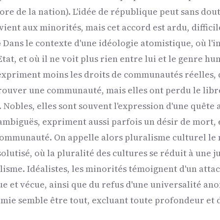
core de la nation). L'idée de république peut sans dou
vient aux minorités, mais cet accord est ardu, difficil
é
Dans le contexte d'une idéologie atomistique, où l'i
, et où il ne voit plus rien entre lui et le genre hu
expriment moins les droits de communautés réelles, q
rouver une communauté, mais elles ont perdu le libr
s. Nobles, elles sont souvent l'expression d'une quête
 ambiguës, expriment aussi parfois un désir de mort, 
 communauté. On appelle alors pluralisme culturel l
olutisé, où la pluralité des cultures se réduit à une 
hilisme. Idéalistes, les minorités témoignent d'un att
e et vécue, ainsi que du refus d'une universalité an
omie semble être tout, excluant toute profondeur et 