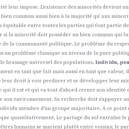
té leur impose. L'existence des minorités devient un f
 bien commun aussi bien à la majorité qu' aux minorit
n équitable entre toutes les parties qui font partie 
ir si la minorité doit posséder un bien commun qui lu
le de la communauté politique. Le problème du respec
s un problème classique au niveau de la pure politiq
le brassage universel des populations.
Individu, peu
ement en tant que fait mais aussi en tant que valeur,
leur droit à voir perdurer et se développer leur mi
 qui il est et qui va tout d'abord cerner son identité
de son environnement. Sa recherche doit s'appuyer su
ndividu membre d'un groupe majoritaire. A ce point 
t que quantitativement. Le partage du sol entraîne le
 êtres humains se marient plutôt entre voisins; le pa