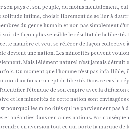
ter son pays et son peuple, du moins mentalement, cul
 solitude intime, choisir librement de se lier à d'aut
embres du genre humain et non pas simplement d'une 
 soit de façon plus sensible le résultat de la liberté.
ette manière et veut se référer de façon collective à
ple devient une nation. Les minorités peuvent vouloi
viennent. Mais l'élément naturel n'est jamais détruit e
arfois. Du moment que l'homme n'est pas infaillible, il
autour d'un faux concept de liberté. Dans ce cas la r
'identifier l'étendue de son empire avec la diffusion d
usive et les minorités de cette nation sont envisagé
C'est pourquoi les minorités qui ne parviennent pas à 
s et anéanties dans certaines nations. Par conséqu
prendre en aversion tout ce qui porte la marque de la