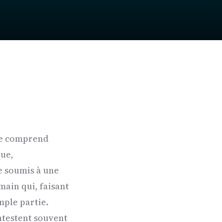
ne comprend
que,
e soumis à une
main qui, faisant
mple partie.
ntestent souvent