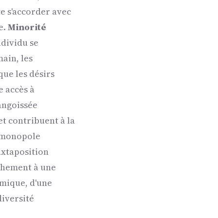
te s'accorder avec
e.
Minorité
ndividu se
main, les
ue les désirs
e accès à
 angoissée
et contribuent à la
e monopole
juxtaposition
achement à une
omique, d'une
diversité