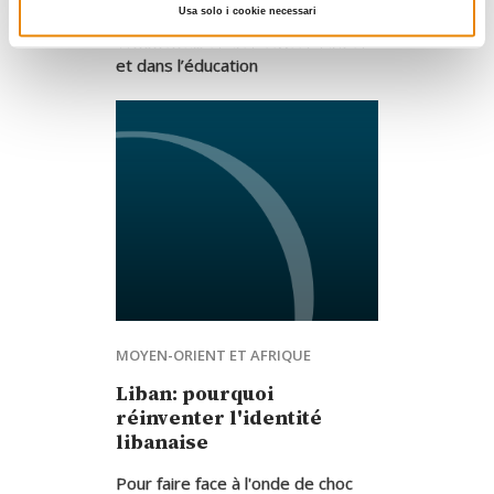
des dirigeants, dans les
Usa solo i cookie necessari
commentaires des textes sacrés
et dans l’éducation
20.11.2015
Salim Daccache
MOYEN-ORIENT ET AFRIQUE
Liban: pourquoi
réinventer l'identité
libanaise
Pour faire face à l'onde de choc