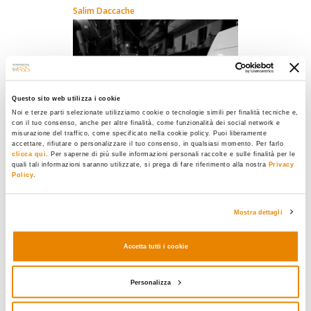
Salim Daccache
Questo sito web utilizza i cookie
Noi e terze parti selezionate utilizziamo cookie o tecnologie simili per finalità tecniche e,
con il tuo consenso, anche per altre finalità, come funzionalità dei social network e
misurazione del traffico, come specificato nella cookie policy. Puoi liberamente
accettare, rifiutare o personalizzare il tuo consenso, in qualsiasi momento. Per farlo
clicca qui
. Per saperne di più sulle informazioni personali raccolte e sulle finalità per le
quali tali informazioni saranno utilizzate, si prega di fare riferimento alla nostra
Privacy
Policy
.
ISLAM
« Le Liban étouffé par la
Mostra dettagli
poubelle raconte un
monde arabe en crise »
Accetta tutti i cookie
Les racines du conflit qui a secoué
le Liban sont bien plongées dans
Personalizza
l’histoire des peuples, dans les
mémoires et dans les politiques