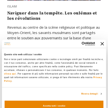
ISLAM
Naviguer dans la tempête. Les oulémas et
les révolutions
Revenus au centre de la scène religieuse et politique au
Moyen-Orient, les savants musulmans sont partagés
entre le soutien aux gouvernants sur la base d’une
hostilité commune à l’Islam politique, et la contestation
du despotisme au nom d’une démocratie islamique
Questo sito web utilizza i cookie
22.10.2018
Noi e terze parti selezionate utilizziamo cookie o tecnologie simili per finalità tecniche e,
con il tuo consenso, anche per altre finalità, come funzionalità dei social network e
Jakob Skovgaard-Petersen
misurazione del traffico, come specificato nella cookie policy. Puoi liberamente
accettare, rifiutare o personalizzare il tuo consenso, in qualsiasi momento. Per farlo
clicca qui
. Per saperne di più sulle informazioni personali raccolte e sulle finalità per le
quali tali informazioni saranno utilizzate, si prega di fare riferimento alla nostra
Privacy
Policy
.
Mostra dettagli
Accetta tutti i cookie