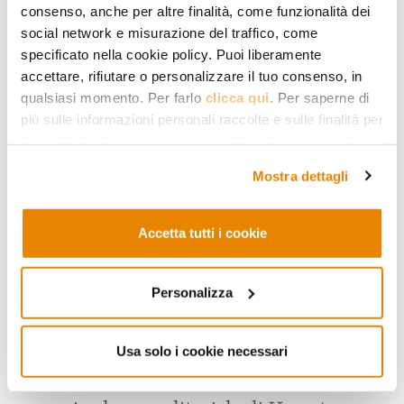
consenso, anche per altre finalità, come funzionalità dei
Benyamin Netanyahu – potrebbe
social network e misurazione del traffico, come
rivelarsi molto più difficile», specifica il
specificato nella cookie policy. Puoi liberamente
quotidiano statunitense. Gli altri punti
accettare, rifiutare o personalizzare il tuo consenso, in
qualsiasi momento. Per farlo
clicca qui
. Per saperne di
dell’accordo toccano infatti questioni
più sulle informazioni personali raccolte e sulle finalità per
«complicate e spinose [come
le quali tali informazioni saranno utilizzate, si prega di
fare riferimento alla nostra
Privacy Policy
.
l’istituzione di una forza di sicurezza
Mostra dettagli
internazionale e la creazione di un
comitato di governo palestinese
Accetta tutti i cookie
temporaneo], tanto che alla fine sono
state escluse dai colloqui sul cessate il
Personalizza
fuoco e rimandate a una seconda fase di
negoziati».
Usa solo i cookie necessari