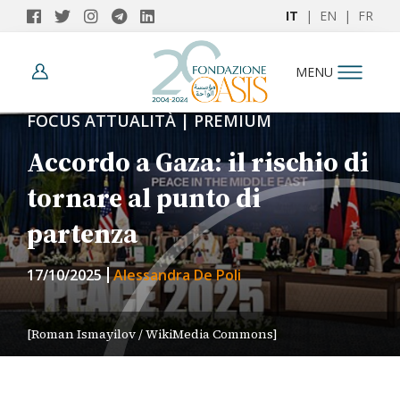
IT
|
EN
|
FR
MENU
FOCUS ATTUALITÀ | PREMIUM
Accordo a Gaza: il rischio di
tornare al punto di
partenza
17/10/2025
Alessandra De Poli
[Roman Ismayilov / WikiMedia Commons]