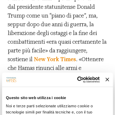
dal presidente statunitense Donald
Trump come un “piano di pace”, ma,
seppur dopo due anni di guerra, la
liberazione degli ostaggi e la fine dei
combattimenti «era quasi certamente la
parte più facile» da raggiungere,
sostiene il
New York Times
. «Ottenere
che Hamas rinunci alle armi e
smilitarizzare la Striscia di Gaza –
prerequisiti fondamentali affinché
Israele possa ritirarsi completamente da
Questo sito web utilizza i cookie
Gaza, come hanno ribadito lunedì sia il
Noi e terze parti selezionate utilizziamo cookie o
presidente Trump che il primo ministro
tecnologie simili per finalità tecniche e, con il tuo