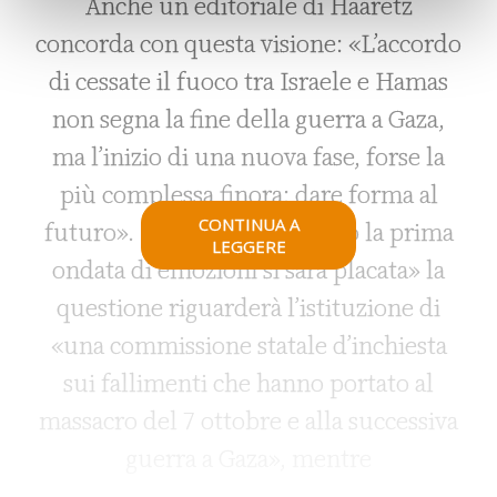
Anche un editoriale di Haaretz
concorda con questa visione: «L’accordo
di cessate il fuoco tra Israele e Hamas
non segna la fine della guerra a Gaza,
ma l’inizio di una nuova fase, forse la
più complessa finora: dare forma al
CONTINUA A
futuro». Per Israele, «quando la prima
LEGGERE
ondata di emozioni si sarà placata» la
questione riguarderà l’istituzione di
«una commissione statale d’inchiesta
sui fallimenti che hanno portato al
massacro del 7 ottobre e alla successiva
guerra a Gaza», mentre