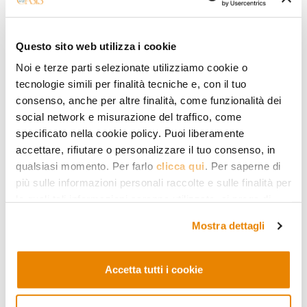
REPORT
Questo sito web utilizza i cookie
I musulmani italiani e la questione
Noi e terze parti selezionate utilizziamo cookie o
palestinese
tecnologie simili per finalità tecniche e, con il tuo
Report di ricerca realizzato dalla Fondazione Oasis,
consenso, anche per altre finalità, come funzionalità dei
gennaio 2024
social network e misurazione del traffico, come
specificato nella cookie policy. Puoi liberamente
31.01.2024
accettare, rifiutare o personalizzare il tuo consenso, in
Chiara Pellegrino
qualsiasi momento. Per farlo
clicca qui
. Per saperne di
più sulle informazioni personali raccolte e sulle finalità per
le quali tali informazioni saranno utilizzate, si prega di
fare riferimento alla nostra
Privacy Policy
.
Mostra dettagli
Accetta tutti i cookie