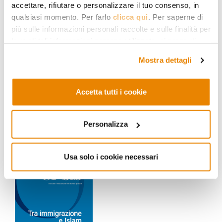
accettare, rifiutare o personalizzare il tuo consenso, in
qualsiasi momento. Per farlo
clicca qui
. Per saperne di
più sulle informazioni personali raccolte e sulle finalità per
le quali tali informazioni saranno utilizzate, si prega di
fare riferimento alla nostra
Privacy Policy
.
Mostra dettagli
Chi parla per i musulmani
L’Occidente cerca un interlocutore unico, ma
Accetta tutti i cookie
l’autorità nell’Islam è pluricentrica
Personalizza
Usa solo i cookie necessari