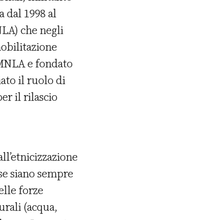
a dal 1998 al
LA) che negli
mobilitazione
l MNLA e fondato
ato il ruolo di
r il rilascio
all’etnicizzazione
ese siano sempre
elle forze
urali (acqua,