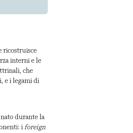
e ricostruisce
rza interni e le
trinali, che
 e i legami di
 nato durante la
onenti: i
foreign