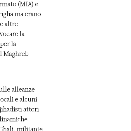
armato (MIA) e
riglia ma erano
e altre
vocare la
per la
el Maghreb
sulle alleanze
ocali e alcuni
ihadisti attori
e dinamiche
Ghali, militante