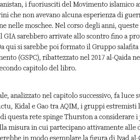
hanistan, i fuoriusciti del Movimento islamico 
gerini che non avevano alcuna esperienza di guer
one nelle moschee. Nel corso degli anni, queste 
 GIA sarebbero arrivate allo scontro fino a pro
 qui si sarebbe poi formato il Gruppo salafita 
mento (GSPC), ribattezzato nel 2017 al-Qaida n
secondo capitolo del libro.
ale, analizzato nel capitolo successivo, fa luce 
ctu, Kidal e Gao tra AQIM, i gruppi estremisti l
a di questa rete spinge Thurston a considerare i j
, nella misura in cui partecipano attivamente all
rerebbe in modo esemplare la figura di Iyad al-