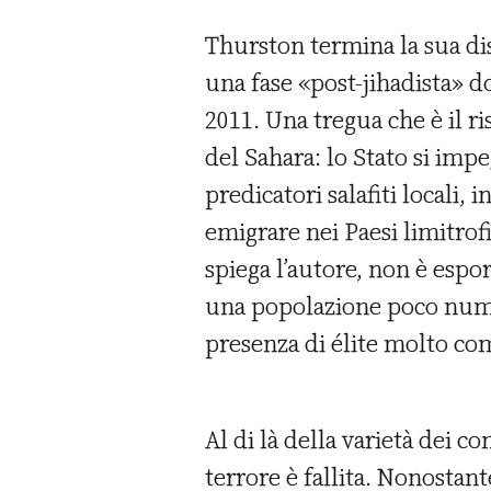
Thurston termina la sua dis
una fase «post-jihadista» do
2011. Una tregua che è il ri
del Sahara: lo Stato si impe
predicatori salafiti locali, 
emigrare nei Paesi limitrof
spiega l’autore, non è espo
una popolazione poco numero
presenza di élite molto com
Al di là della varietà dei co
terrore è fallita. Nonostant