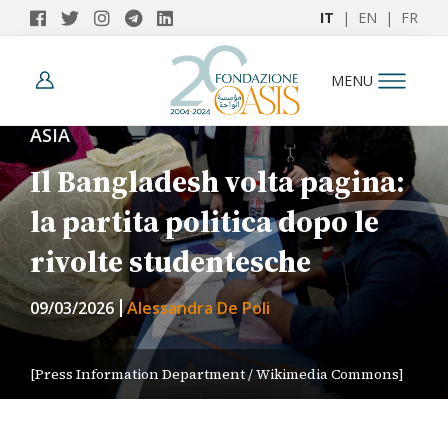
IT
|
EN
|
FR
MENU
ASIA
Il Bangladesh volta pagina:
la partita politica dopo le
rivolte studentesche
09/03/2026
Alessandra De Poli
[Press Information Department / Wikimedia Commons]