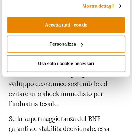
fare riferimento alla nostra
Privacy Policy
.
senza quote tariffarie ai principali
Mostra dettagli
mercati di esportazione, in particolare
all’Unione Europea, un’agevolazione di
Accetta tutti i cookie
cui ha largamente beneficiato il settore
tessile, che rappresenta oltre il 90%
Personalizza
delle esportazioni verso l’UE. Dhaka ha
chiesto di poter avere un periodo di
Usa solo i cookie necessari
transizione di 12 anni per garantire uno
sviluppo economico sostenibile ed
evitare uno shock immediato per
l’industria tessile.
Se la supermaggioranza del BNP
garantisce stabilità decisionale, essa