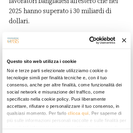
lavoratori bangladesi all’estero che nel
2025 hanno superato i 30 miliardi di
dollari.
A complicare il quadro economico vi è
l’imminente perdita, nel novembre
2026, dei benefici commerciali legati
Questo sito web utilizza i cookie
allo status di “Paese meno sviluppato”,
Noi e terze parti selezionate utilizziamo cookie o
un passaggio formale deciso dalle
tecnologie simili per finalità tecniche e, con il tuo
Nazioni Unite dopo che il Bangladesh ha
consenso, anche per altre finalità, come funzionalità dei
social network e misurazione del traffico, come
soddisfatto una serie di indici relativi al
specificato nella cookie policy. Puoi liberamente
reddito, allo sviluppo umano e alla
accettare, rifiutare o personalizzare il tuo consenso, in
qualsiasi momento. Per farlo
clicca qui
. Per saperne di
resilienza economica. Lo status
più sulle informazioni personali raccolte e sulle finalità per
garantisce al Paese l’accesso senza dazi e
le quali tali informazioni saranno utilizzate, si prega di