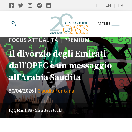
IT
|
EN
|
FR
MENU
FOCUS ATTUALITÀ | PREMIUM
Il divorzio degli Emirati
dall’OPEC è un messaggio
all’Arabia Saudita
30/04/2026
Claudio Fontana
[QQMinh88 / Shutterstock]