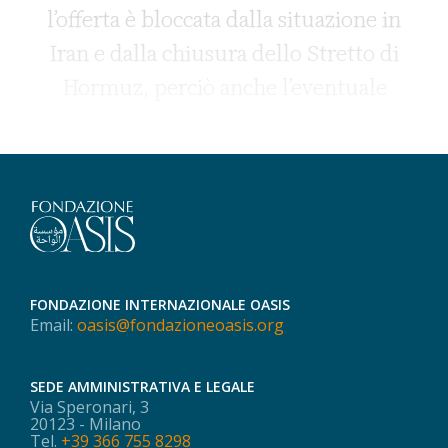
l’offerta è bloccata dalla situazione in
Iran e dalla chiusura dello Stretto di
Hormuz, perciò anche l’eventuale
FONDAZIONE INTERNAZIONALE OASIS
Email:
oasis@fondazioneoasis.org
SEDE AMMINISTRATIVA E LEGALE
Via Speronari, 3
20123 - Milano
Tel.
+39 366 755 8298