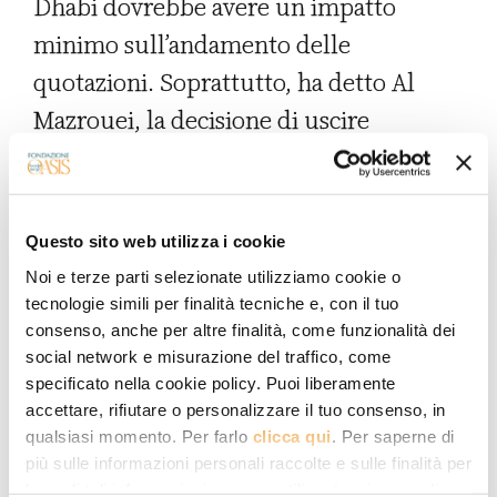
Dhabi dovrebbe avere un impatto
minimo sull’andamento delle
quotazioni. Soprattutto, ha detto Al
Mazrouei, la decisione di uscire
dall’OPEC (e conseguentemente
dall’OPEC+, di cui fa parte anche la
Russia) non avrebbe nulla a che vedere
Questo sito web utilizza i cookie
con eventuali tensioni con gli altri Paesi
Noi e terze parti selezionate utilizziamo cookie o
membri del gruppo, e in particolare con
tecnologie simili per finalità tecniche e, con il tuo
consenso, anche per altre finalità, come funzionalità dei
l’Arabia Saudita che tradizionalmente
social network e misurazione del traffico, come
guida l’organizzazione. Tuttavia, è
specificato nella cookie policy. Puoi liberamente
accettare, rifiutare o personalizzare il tuo consenso, in
davvero difficile non scorgere nella
qualsiasi momento. Per farlo
clicca qui
. Per saperne di
decisione emiratina un ulteriore segno
più sulle informazioni personali raccolte e sulle finalità per
le quali tali informazioni saranno utilizzate, si prega di