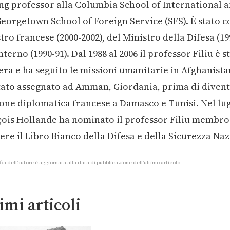
ing professor alla Columbia School of International an
Georgetown School of Foreign Service (SFS). È stato c
tro francese (2000-2002), del Ministro della Difesa (19
Interno (1990-91). Dal 1988 al 2006 il professor Filiu è 
era e ha seguito le missioni umanitarie in Afghanistan
tato assegnato ad Amman, Giordania, prima di divent
one diplomatica francese a Damasco e Tunisi. Nel lug
ois Hollande ha nominato il professor Filiu membro 
ere il Libro Bianco della Difesa e della Sicurezza Naz
fia dell’autore è aggiornata alla data di pubblicazione dell’ultimo articolo
imi articoli