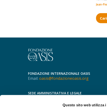
Jean-Pie
Cari
FONDAZIONE INTERNAZIONALE OASIS
Email:
oasis@fondazioneoasis.org
SEDE AMMINISTRATIVA E LEGALE
Via Speronari, 3
20123 - Milano
Questo sito web utilizza i
Tel.
+39 366 755 8298