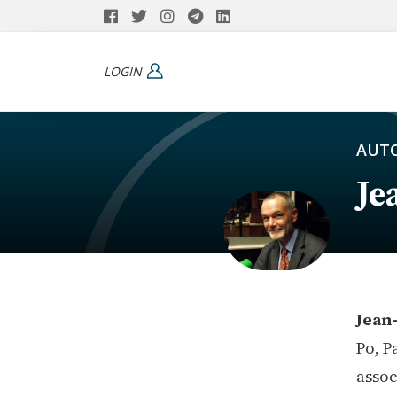
LOGIN
AUTO
Je
Jean-
Po, P
assoc