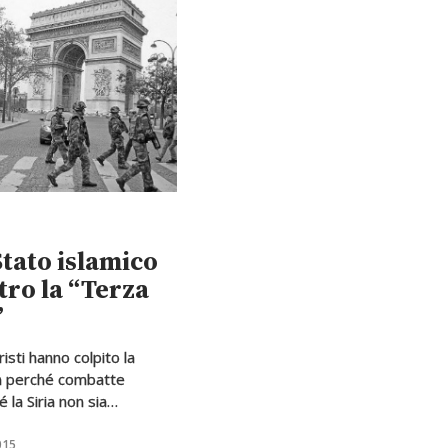
Stato islamico
tro la “Terza
”
risti hanno colpito la
rché combatte
é la Siria non sia
ata all’alternativa tra
fato” e Assad
015