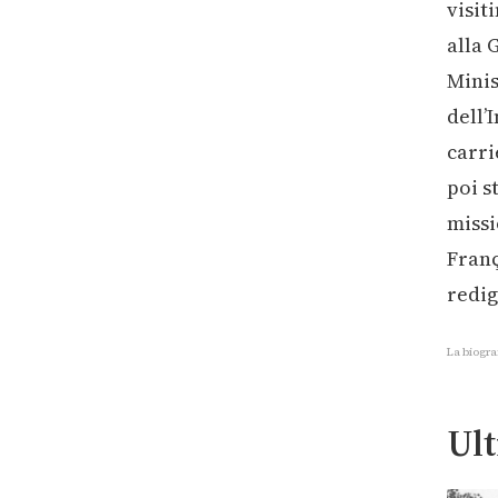
visit
alla 
Minis
dell’
carri
poi s
missi
Franç
redig
La biogra
Ult