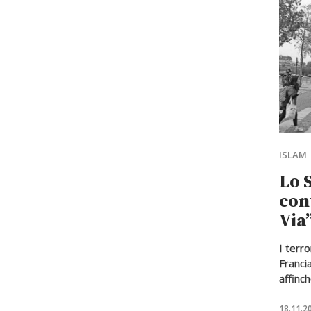
ISLAM
Lo 
con
Via
I terro
Francia pe
affinch
condann
“Calif
18.11.2