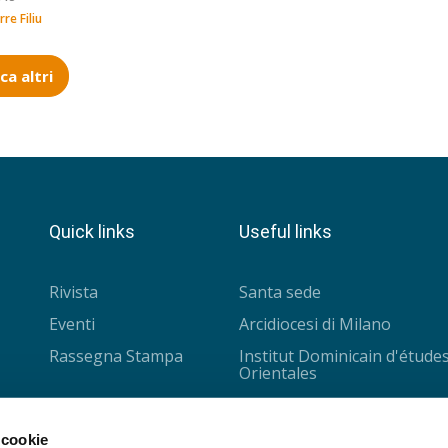
rre Filiu
ca altri
Quick links
Useful links
Rivista
Santa sede
Eventi
Arcidiocesi di Milano
Rassegna Stampa
Institut Dominicain d'étude
Orientales
Université Saint-Joseph
CISMOC - Louvain
 cookie