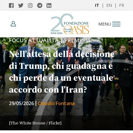
IT
|
EN
|
FR
MENU
FOCUS ATTUALITÀ | PREMIUM
Nell’attesa della decisione
di Trump, chi guadagna e
chi perde da un eventuale
accordo con l’Iran?
29/05/2026
Claudio Fontana
[The White House / Flickr]