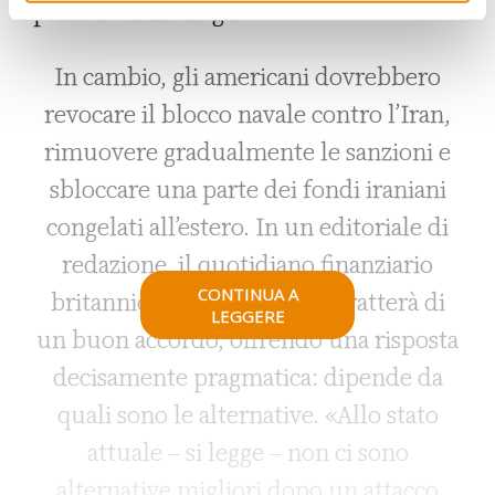
periodo della tregua.
In cambio, gli americani dovrebbero
revocare il blocco navale contro l’Iran,
rimuovere gradualmente le sanzioni e
sbloccare una parte dei fondi iraniani
congelati all’estero. In un editoriale di
redazione, il quotidiano finanziario
CONTINUA A
britannico si è chiesto se si tratterà di
LEGGERE
un buon accordo, offrendo una risposta
decisamente pragmatica: dipende da
quali sono le alternative. «Allo stato
attuale – si legge – non ci sono
alternative migliori dopo un attacco