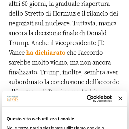
altri 60 giorni, la graduale riapertura
dello Stretto di Hormuz e il rilancio dei
negoziati sul nucleare. Tuttavia, manca
ancora la decisione finale di Donald
Trump. Anche il vicepresidente JD
Vance
ha dichiarato
che l’accordo
sarebbe molto vicino, ma non ancora
finalizzato. Trump, inoltre, sembra aver
subordinato la conclusione dell’accordo
all’ingresso di Paesi come Arabia
Saudita, Qatar e Pakistan negli Accordi
di Abramo: una condizione impossibile
Questo sito web utilizza i cookie
da accettare per Riyad, Doha e
Noi e terze parti selezionate utilizziamo cookie o