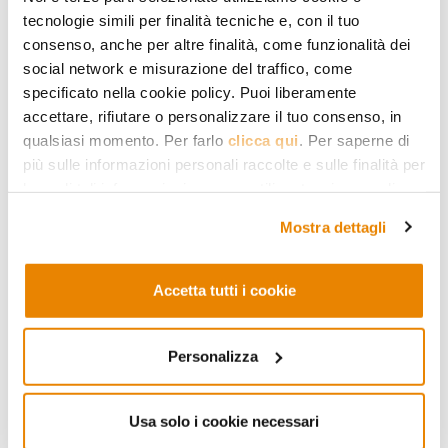
Islamabad .
tecnologie simili per finalità tecniche e, con il tuo
Come ha scritto il
Financial Times
,
consenso, anche per altre finalità, come funzionalità dei
social network e misurazione del traffico, come
l’ipotesi di accordo tra Iran e Stati Uniti
specificato nella cookie policy. Puoi liberamente
prevede l’estensione del cessate il fuoco
accettare, rifiutare o personalizzare il tuo consenso, in
qualsiasi momento. Per farlo
clicca qui
. Per saperne di
– che, in realtà, è già “esteso”, essendo
più sulle informazioni personali raccolte e sulle finalità per
formalmente scaduto ad aprile –, l’avvio
le quali tali informazioni saranno utilizzate, si prega di
fare riferimento alla nostra
Privacy Policy
.
dei negoziati sul nucleare, con
Mostra dettagli
particolare attenzione alla rinuncia da
parte di Teheran all’uranio arricchito al
Accetta tutti i cookie
60% o alla sua diluizione, la rimozione
delle mine dallo Stretto di Hormuz e
Personalizza
l’impegno iraniano a non imporre
pedaggi alle navi in transito durante il
Usa solo i cookie necessari