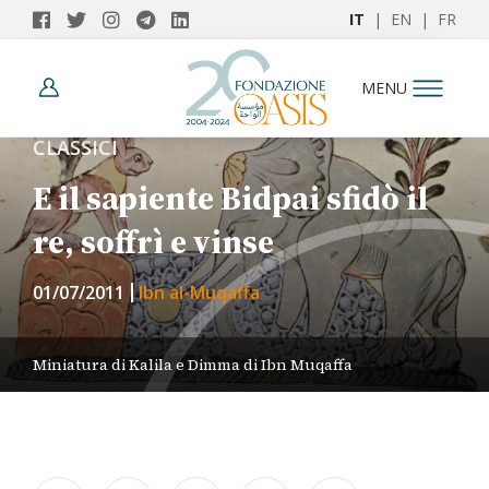
IT
|
EN
|
FR
MENU
CLASSICI
E il sapiente Bidpai sfidò il
re, soffrì e vinse
01/07/2011
Ibn al-Muqaffa
Miniatura di Kalila e Dimma di Ibn Muqaffa