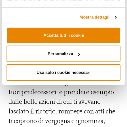
loro eserciti. Ma non li usi con lo spirito
le quali tali informazioni saranno utilizzate, si prega di
fare riferimento alla nostra
Privacy Policy
.
di giustizia necessario. Al contrario,
ti
Mostra dettagli
comporti da tiranno, da oppressore,
sei colmo di superbia e di disprezzo
Accetta tutti i cookie
per i tuoi sudditi
. La tua condotta è
disonorevole e il risultato è un’immane
Personalizza
infelicità. Sarebbe stato meglio per te –
e più adatto – prendere la stessa strada
Usa solo i cookie necessari
dei tuoi antenati e seguire le orme dei
tuoi predecessori, e prendere esempio
dalle belle azioni di cui ti avevano
lasciato il ricordo, rompere con atti che
ti coprono di vergogna e ignominia,