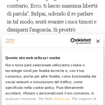
contrario. Ecco, ti lascio massima libertà
di parola”. Bidpai, udendo il re parlare
in tal modo, sentì svanire i suoi timori e
dissiparsi l’angoscia. Si prostrò
umilmente, poi si rialzò e in piedi
davanti al re disse: […] «O re, tu sei
felice e soddisfatto in tutto e il tuo astro
Questo sito web utilizza i cookie
splende nel cielo. Hai ricevuto in
Noi e terze parti selezionate utilizziamo cookie o
eredità il paese dei tuoi predecessori, i
tecnologie simili per finalità tecniche e, con il tuo
loro palazzi, la loro fortuna, il loro
consenso, anche per altre finalità, come funzionalità dei
social network e misurazione del traffico, come
rango e tutto ciò che faceva la loro
specificato nella cookie policy. Puoi liberamente
potenza. Hai conservato il potere che
accettare, rifiutare o personalizzare il tuo consenso, in
qualsiasi momento. Per farlo
clicca qui
. Per saperne di
hai ricevuto ed ereditato i loro tesori e i
più sulle informazioni personali raccolte e sulle finalità per