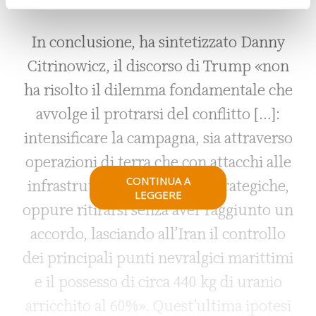
Uniti).
In conclusione, ha sintetizzato Danny
Citrinowicz, il discorso di Trump «non
ha risolto il dilemma fondamentale che
avvolge il protrarsi del conflitto […]:
intensificare la campagna, sia attraverso
operazioni di terra che con attacchi alle
CONTINUA A
infrastrutture energetiche strategiche,
LEGGERE
oppure ritirarsi senza aver raggiunto un
accordo, lasciando all’Iran il controllo
dei principali punti nevralgici marittimi
e il possesso di circa 440 kg di uranio
arricchito al 60%». Quest’ultima ipotesi