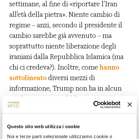
settimane, al fine di «riportare l’Iran
all’età della pietra». Niente cambio di
regime – anzi, secondo il presidente il
cambio sarebbe già avvenuto – ma
soprattutto niente liberazione degli
iraniani dalla Repubblica Islamica (ma
chi ci credeva?). Inoltre, come
hanno
sottolineato
diversi mezzi di
informazione, Trump non ha in alcun
modo spiegato qual è la sua strategia
per uscire dal conflitto. Per il momento
si è limitato ad annunciare pesantissimi
Questo sito web utilizza i cookie
bombardamenti sulle infrastrutture
Noi e terze parti selezionate utilizziamo cookie o