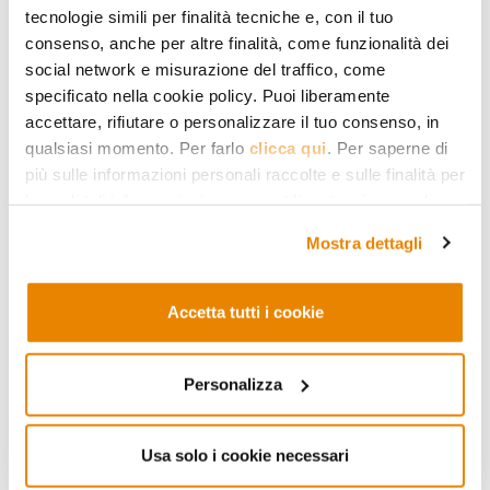
iraniane (ieri
è stato colpito
lo storico
tecnologie simili per finalità tecniche e, con il tuo
centro di ricerca medica Pasteur).
consenso, anche per altre finalità, come funzionalità dei
social network e misurazione del traffico, come
Trump ha inoltre sottolineato che la
specificato nella cookie policy. Puoi liberamente
chiusura dello Stretto di Hormuz –
accettare, rifiutare o personalizzare il tuo consenso, in
qualsiasi momento. Per farlo
clicca qui
. Per saperne di
come ha spiegato
Lloyd’s List
Teheran
più sulle informazioni personali raccolte e sulle finalità per
di fatto ha messo in atto un sistema di
le quali tali informazioni saranno utilizzate, si prega di
pedaggi – non è un problema americano
fare riferimento alla nostra
Privacy Policy
.
Mostra dettagli
e dunque spetta ad altri il compito di
riaprirlo (il Regno Unito
ha annunciato
Accetta tutti i cookie
l’organizzazione di colloqui per la
creazione di una coalizione per la
Personalizza
riapertura dello Stretto con 40 diversi
Paesi tra cui non figurano gli Stati
Usa solo i cookie necessari