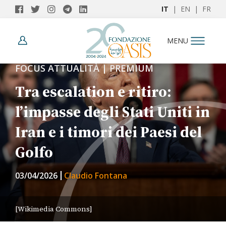
IT
|
EN
|
FR
MENU
FOCUS ATTUALITÀ | PREMIUM
Tra escalation e ritiro:
l’impasse degli Stati Uniti in
Iran e i timori dei Paesi del
Golfo
03/04/2026
Claudio Fontana
[Wikimedia Commons]