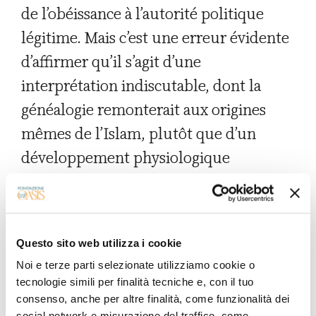
de l’obéissance à l’autorité politique
légitime. Mais c’est une erreur évidente
d’affirmer qu’il s’agit d’une
interprétation indiscutable, dont la
généalogie remonterait aux origines
mêmes de l’Islam, plutôt que d’un
développement physiologique
conditionné historiquement et
déterminé par des circonstances
politiques externes précises. Comme
Questo sito web utilizza i cookie
nous allons le voir, lorsque les
Noi e terze parti selezionate utilizziamo cookie o
premières significations attribuées à ce
tecnologie simili per finalità tecniche e, con il tuo
verset sont confrontées avec des
consenso, anche per altre finalità, come funzionalità dei
social network e misurazione del traffico, come