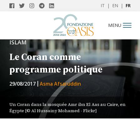
IT
|
EN
|
FR
MENU
ISLAM
Le Coran comme
programme politique
29/08/2017
Asma Afsaruddin
Un Coran dans la mosquée Amr ibn El Aas au Caire, en
Égypte [© Al Hussainy Mohamed - Flickr]