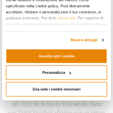
interprétations successives, y compris
specificato nella cookie policy. Puoi liberamente
celles modernes, on voit émerger
accettare, rifiutare o personalizzare il tuo consenso, in
qualsiasi momento. Per farlo
clicca qui
. Per saperne di
d’importantes transformations
più sulle informazioni personali raccolte e sulle finalità per
évolutives
[3]
.
le quali tali informazioni saranno utilizzate, si prega di
fare riferimento alla nostra
Privacy Policy
.
Mostra dettagli
Exégèse prémoderne Le Coran 4,59
dit : « Ô vous qui croyez ! Obéissez à
Accetta tutti i cookie
Dieu ! Obéissez au Prophète et à ceux
d’entre vous qui détiennent l’autorité
Personalizza
(ulî ’l-amr minkum) ». L’œuvre
exégétique la plus ancienne dont nous
CONTINUA A
Usa solo i cookie necessari
disposons est celle de Mujâhid Ibn Jabr
LEGGERE
(m. 722), de la fin du VIIe siècle. Dans
son Tafsîr Mujâhid affirme que ce verset