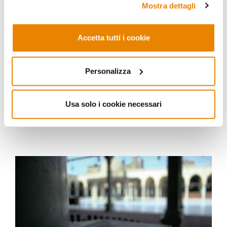
Mostra dettagli
ISLAM
Les musulmans et le libre arbitre
Accetta tutti i cookie
La nature de l’acte humain est depuis toujours au cœur
de la réflexion théologique islamique. Le Coran en effet
semble soutenir simultanément la toute-puissance de
Personalizza
Dieu et la responsabilité de l’homme
15.11.2018
Usa solo i cookie necessari
Maria De Cillis