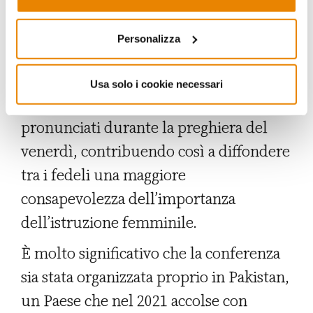
educativi per sensibilizzare l’opinione
pubblica su questo tema. Allo stesso
Personalizza
tempo, invita gli ulema, gli imam e le
guide religiose a trattare il tema dei
Usa solo i cookie necessari
diritti delle donne nei sermoni
pronunciati durante la preghiera del
venerdì, contribuendo così a diffondere
tra i fedeli una maggiore
consapevolezza dell’importanza
dell’istruzione femminile.
È molto significativo che la conferenza
sia stata organizzata proprio in Pakistan,
un Paese che nel 2021 accolse con