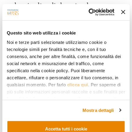
schemi culturali che ostacolano
l’istruzione femminile e perpetuano
pregiudizi sociali contro le donne». Per
Questo sito web utilizza i cookie
contrastare questa tendenza, il
Noi e terze parti selezionate utilizziamo cookie o
documento esorta gli organismi
tecnologie simili per finalità tecniche e, con il tuo
preposti all’emissione di fatwe a
consenso, anche per altre finalità, come funzionalità dei
social network e misurazione del traffico, come
emettere pareri legali favorevoli
specificato nella cookie policy. Puoi liberamente
all’istruzione femminile, e le istituzioni
accettare, rifiutare o personalizzare il tuo consenso, in
scolastiche a creare risorse digitali che
qualsiasi momento. Per farlo
clicca qui
. Per saperne di
più sulle informazioni personali raccolte e sulle finalità per
migliorino l’accesso delle ragazze
le quali tali informazioni saranno utilizzate, si prega di
all’istruzione. Il punto 12 sollecita i
fare riferimento alla nostra
Privacy Policy
.
Mostra dettagli
governi e i media del mondo islamico a
promuovere campagne e programmi
Accetta tutti i cookie