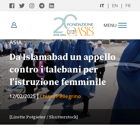
IT
|
EN
|
FR
MENU
ASIA
Da Islamabad un appello
contro i talebani per
l’istruzione femminile
12/02/2025
Chiara Pellegrino
[Lizette Potgieter / Shutterstock]