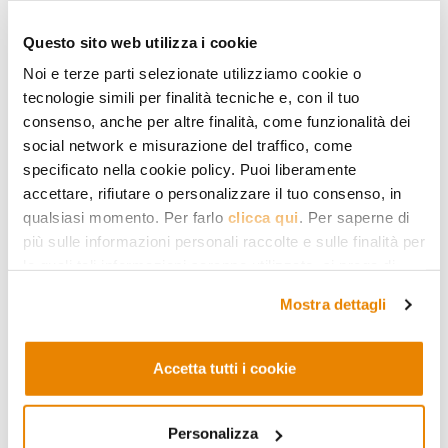
Dati nello specifico no, ma sappiamo
che ci sono stati numerosi attacchi
Questo sito web utilizza i cookie
anticristiani. È chiaro che le due parti in
Noi e terze parti selezionate utilizziamo cookie o
tecnologie simili per finalità tecniche e, con il tuo
conflitto sono identificate
consenso, anche per altre finalità, come funzionalità dei
principalmente con l’Ebraismo e con
social network e misurazione del traffico, come
specificato nella cookie policy. Puoi liberamente
l’Islam, ma le comunità cristiane, sia
accettare, rifiutare o personalizzare il tuo consenso, in
quelle che vivono nei territori
qualsiasi momento. Per farlo
clicca qui
. Per saperne di
palestinesi che quelle che vivono in
più sulle informazioni personali raccolte e sulle finalità per
le quali tali informazioni saranno utilizzate, si prega di
Israele, hanno subito diversi attacchi.
fare riferimento alla nostra
Privacy Policy
.
Mostra dettagli
Da un lato c’è stata una crescita
dell’estremismo ebraico, ma in generale
Accetta tutti i cookie
la violenza della guerra a Gaza e quella
che viene impiegata nei territori
Personalizza