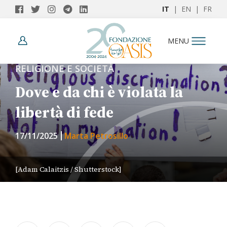
IT
|
EN
|
FR
MENU
RELIGIONE E SOCIETÀ
Dove e da chi è violata la
libertà di fede
17/11/2025
Marta Petrosillo
[Adam Calaitzis / Shutterstock]