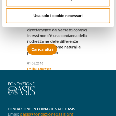
Divieto di guadagno smodato e di
usura, obbligo di elemosina a
favore di poveri: sono queste le
Usa solo i cookie necessari
basi della vita economica e
finanziaria dell’Islam, ricavate
direttamente dai versetti coranici.
In essi non c’è una condanna della
ricchezza né delle differenze
sociali, sentite come naturali e
Carica altri
permesse da Dio
01.06.2010
Ersilia Francesca
FONDAZIONE INTERNAZIONALE OASIS
Email:
oasis@fondazioneoasis.org