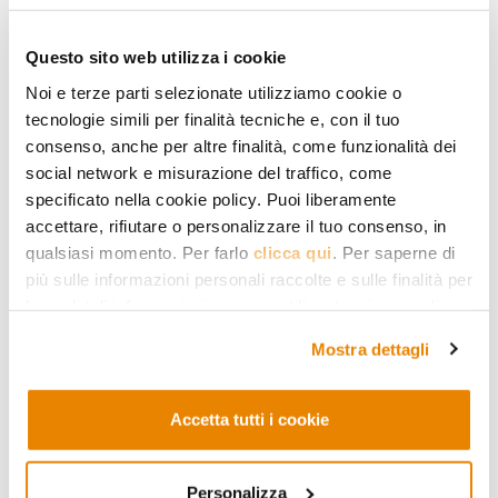
Questo sito web utilizza i cookie
Ultimi articoli
Noi e terze parti selezionate utilizziamo cookie o
tecnologie simili per finalità tecniche e, con il tuo
consenso, anche per altre finalità, come funzionalità dei
social network e misurazione del traffico, come
specificato nella cookie policy. Puoi liberamente
accettare, rifiutare o personalizzare il tuo consenso, in
qualsiasi momento. Per farlo
clicca qui
. Per saperne di
più sulle informazioni personali raccolte e sulle finalità per
le quali tali informazioni saranno utilizzate, si prega di
fare riferimento alla nostra
Privacy Policy
.
Mostra dettagli
ISLAM
La banca che non può
Accetta tutti i cookie
perseguire il suo
interesse
Personalizza