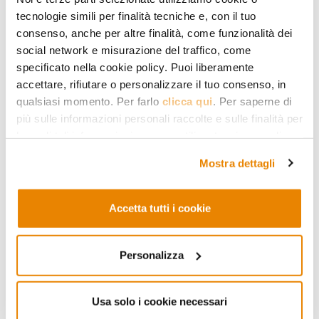
tecnologie simili per finalità tecniche e, con il tuo
consenso, anche per altre finalità, come funzionalità dei
social network e misurazione del traffico, come
specificato nella cookie policy. Puoi liberamente
accettare, rifiutare o personalizzare il tuo consenso, in
qualsiasi momento. Per farlo
clicca qui
. Per saperne di
più sulle informazioni personali raccolte e sulle finalità per
MIGRANTI
le quali tali informazioni saranno utilizzate, si prega di
Il dibattito sulle
fare riferimento alla nostra
Privacy Policy
.
migrazioni, una questione
Mostra dettagli
irrisolta nei suoi principi
fondamentali
Accetta tutti i cookie
Intervento del Rettore Franco
Anelli alla conferenza
internazionale “Cambiare rotta. I
Personalizza
migranti e l’Europa”
10.10.2023
Usa solo i cookie necessari
Franco Anelli