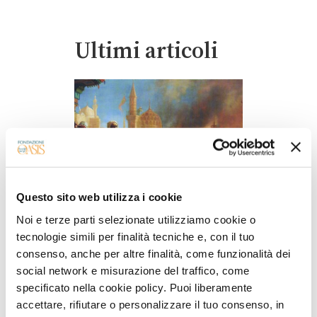
Ultimi articoli
Questo sito web utilizza i cookie
Noi e terze parti selezionate utilizziamo cookie o
tecnologie simili per finalità tecniche e, con il tuo
CRISTIANI NEL MONDO MUSULMANO
consenso, anche per altre finalità, come funzionalità dei
Tre fratelli di Damasco e
social network e misurazione del traffico, come
un tesoro nascosto
specificato nella cookie policy. Puoi liberamente
accettare, rifiutare o personalizzare il tuo consenso, in
La famiglia Massabki, martiri e