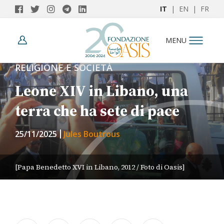
IT
|
EN
|
FR
MENU
RELIGIONE E SOCIETÀ
Leone XIV in Libano, una
terra che ha sete di pace
25/11/2025
Jules Boutrous
[Papa Benedetto XVI in Libano, 2012 / Foto di Oasis]