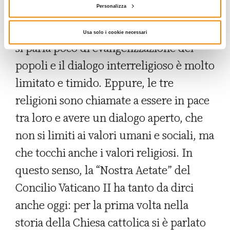
Personalizza
rendendo più difficile lo slancio
missionario delle Chiese orientali. Oggi
Usa solo i cookie necessari
si parla poco di evangelizzazione dei
popoli e il dialogo interreligioso è molto
limitato e timido. Eppure, le tre
religioni sono chiamate a essere in pace
tra loro e avere un dialogo aperto, che
non si limiti ai valori umani e sociali, ma
che tocchi anche i valori religiosi. In
questo senso, la “Nostra Aetate” del
Concilio Vaticano II ha tanto da dirci
anche oggi: per la prima volta nella
storia della Chiesa cattolica si è parlato