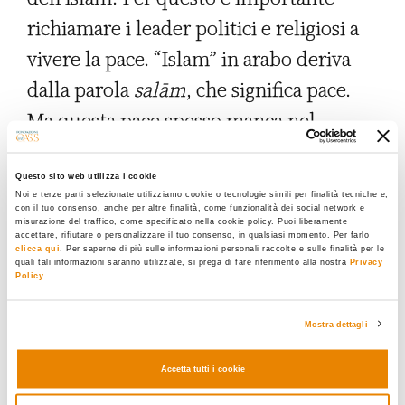
richiamare i leader politici e religiosi a
vivere la pace. “Islam” in arabo deriva
dalla parola
salām
, che significa pace.
Ma questa pace spesso manca nel
mondo musulmano a causa del
fondamentalismo, che rifiuta e stermina
Questo sito web utilizza i cookie
Noi e terze parti selezionate utilizziamo cookie o tecnologie simili per finalità tecniche e,
le popolazioni, che uccide il diverso. E
con il tuo consenso, anche per altre finalità, come funzionalità dei social network e
misurazione del traffico, come specificato nella cookie policy. Puoi liberamente
manca anche a causa del
accettare, rifiutare o personalizzare il tuo consenso, in qualsiasi momento. Per farlo
clicca qui
. Per saperne di più sulle informazioni personali raccolte e sulle finalità per le
quali tali informazioni saranno utilizzate, si prega di fare riferimento alla nostra
Privacy
fondamentalismo ebraico, che non
Policy
.
riconosce nel fratello palestinese,
Mostra dettagli
musulmano o cristiano, una pari dignità
umana. Tutto ciò ha spinto molti
Accetta tutti i cookie
cristiani a chiudersi nei ghetti,