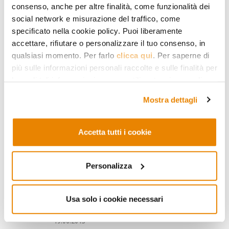
consenso, anche per altre finalità, come funzionalità dei
social network e misurazione del traffico, come
specificato nella cookie policy. Puoi liberamente
accettare, rifiutare o personalizzare il tuo consenso, in
RELIGIONE E SOCIETÀ
qualsiasi momento. Per farlo
clicca qui
. Per saperne di
Quei bancomat riforniti
più sulle informazioni personali raccolte e sulle finalità per
dal cielo
le quali tali informazioni saranno utilizzate, si prega di
fare riferimento alla nostra
Privacy Policy
.
In Egitto la Banca Centrale si è
Mostra dettagli
mantenuta fedele a un ruolo
pragmatico nella necessità di
contrastare il crollo di fiducia
Accetta tutti i cookie
generato dall’incertezza politica.
Ma la mancata ripresa economica,
la disoccupazione altissima, il
Personalizza
crollo delle riserve in valute
estere e la crescita anemica del
PIL restano allarmanti.
Usa solo i cookie necessari
Carica altri
19.06.2013