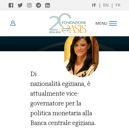
IT
|
EN
|
FR
AUTORI
MENU
Rania A. Al-Mashat
Di
nazionalità egiziana, è
attualmente vice-
governatore per la
politica monetaria alla
Banca centrale egiziana.