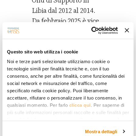
Libia dal 2012 al 2014.
Da febbraio 2025 è vice
Primo ministro del
governo libanese.
Questo sito web utilizza i cookie
La biografia dell’autore è aggiornata alla data di
Noi e terze parti selezionate utilizziamo cookie o
pubblicazione dell’ultimo articolo
tecnologie simili per finalità tecniche e, con il tuo
consenso, anche per altre finalità, come funzionalità dei
social network e misurazione del traffico, come
Ultimi articoli
specificato nella cookie policy. Puoi liberamente
accettare, rifiutare o personalizzare il tuo consenso, in
qualsiasi momento. Per farlo
clicca qui
. Per saperne di
più sulle informazioni personali raccolte e sulle finalità per
le quali tali informazioni saranno utilizzate, si prega di
fare riferimento alla nostra
Privacy Policy
.
Mostra dettagli