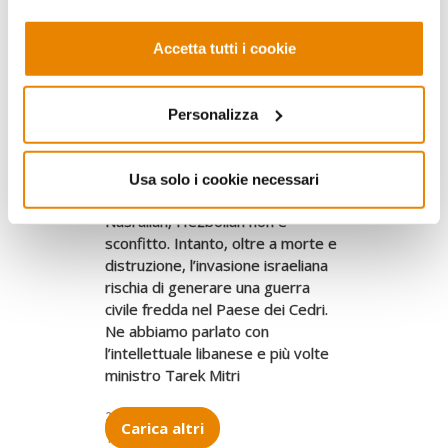
Accetta tutti i cookie
Personalizza
MEDIO ORIENTE E AFRICA
Chi salverà il Libano?
Usa solo i cookie necessari
Nonostante l’uccisione di
Nasrallah, Hezbollah non è
sconfitto. Intanto, oltre a morte e
distruzione, l’invasione israeliana
rischia di generare una guerra
civile fredda nel Paese dei Cedri.
Ne abbiamo parlato con
l’intellettuale libanese e più volte
ministro Tarek Mitri
29.10.2024
Carica altri
Tarek Mitri