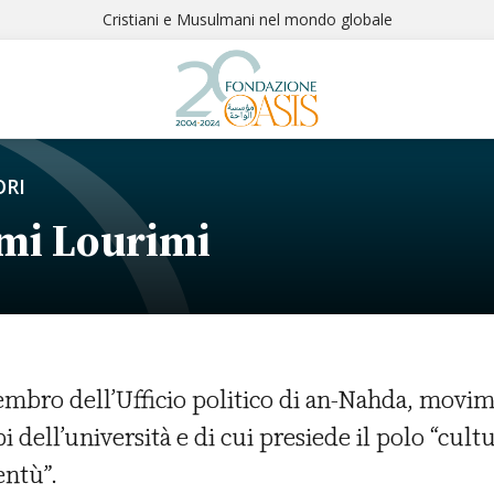
Cristiani e Musulmani nel mondo globale
RI
mi Lourimi
mbro dell’Ufficio politico di an-Nahda, movime
i dell’università e di cui presiede il polo “cult
entù”.