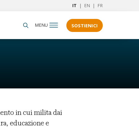
IT
|
EN
|
FR
MENU
SOSTIENICI
nto in cui milita dai
ura, educazione e