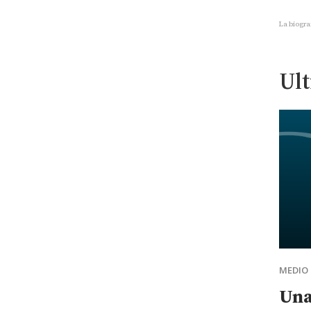
La biogra
Ult
MEDIO 
Una