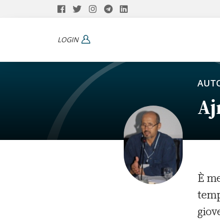
LOGIN
AUTO
Aj
È me
temp
giov