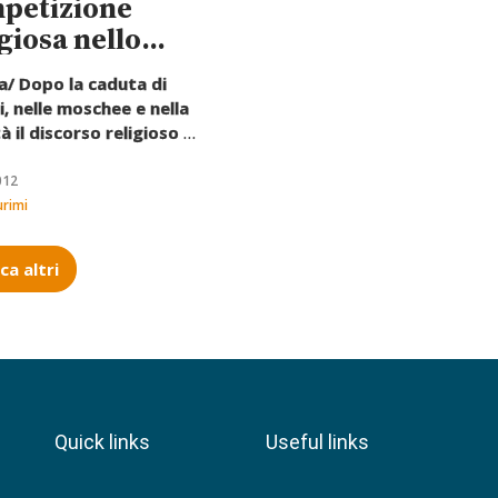
petizione
igiosa nello
zio pubblico
a/ Dopo la caduta di
i, nelle moschee e nella
à il discorso religioso si
ncipato dal controllo
e e si va pluralizzando.
012
hda punta a mantenere
urimi
ra al centro
,
dendo libertà di
ca altri
sione per tutti, persino
 estremisti salafiti,
do nella loro
sabilizzazione e capacità
trare nel gioco
ratico.
Quick links
Useful links