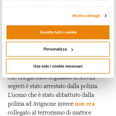
Nel conflitto in
Nagorno-Karabakh
le quali tali informazioni saranno utilizzate, si prega di
fare riferimento alla nostra
Privacy Policy
.
infatti la Turchia sostiene militarmente
Mostra dettagli
l’Azerbaijan e
questa è l’ennesima
dimostrazione di come politica
Accetta tutti i cookie
estera e disordini interni siano
Personalizza
intrecciati.
Sempre
a Lione
un giovane
afgano armato di coltello che
Usa solo i cookie necessari
«sembrava pronto a passare all’azione» e
che era già stato segnalato ai servizi
segreti è stato arrestato dalla polizia.
L’uomo che è stato abbattuto dalla
polizia ad Avignone invece
non era
collegato al terrorismo di matrice