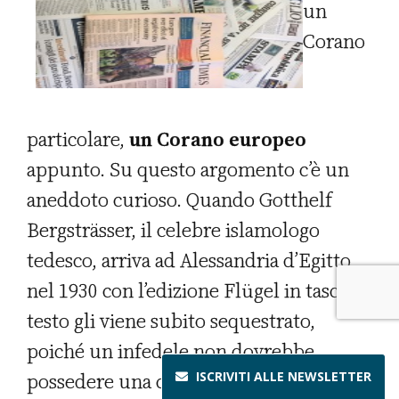
un
Corano
particolare,
un Corano europeo
appunto. Su questo argomento c’è un
aneddoto curioso. Quando Gotthelf
Bergsträsser, il celebre islamologo
tedesco, arriva ad Alessandria d’Egitto
nel 1930 con l’edizione Flügel in tasca, il
testo gli viene subito sequestrato,
poiché un infedele non dovrebbe
ISCRIVITI ALLE
NEWSLETTER
possedere una copia del Corano. Dopo