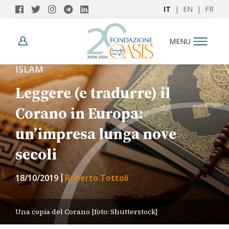
IT
|
EN
|
FR
MENU
ISLAM
Leggere (e tradurre) il
Corano in Europa:
un’impresa lunga nove
secoli
18/10/2019
Roberto Tottoli
Una copia del Corano [foto: Shutterstock]