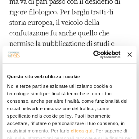
ma va di pari passo con il desiderio di
rigore filologico. Per larghi tratti di
storia europea, il veicolo della
confutazione fu anche quello che
permise la pubblicazione di studi e
traduzioni altrimenti malvisti.
Questo sito web utilizza i cookie
Le cose cambiano nel XVI secolo
Noi e terze parti selezionate utilizziamo cookie o
quando in qualche modo tramonta il
tecnologie simili per finalità tecniche e, con il tuo
modello di Niccolò Cusano e si assiste
consenso, anche per altre finalità, come funzionalità dei
social network e misurazione del traffico, come
alla
contesa fra comunità riformate e
specificato nella cookie policy. Puoi liberamente
chiesa cattolica
. Nella polemica
accettare, rifiutare o personalizzare il tuo consenso, in
qualsiasi momento. Per farlo
clicca qui
. Per saperne di
interconfessionale, l’altro islamico e i
più sulle informazioni personali raccolte e sulle finalità per