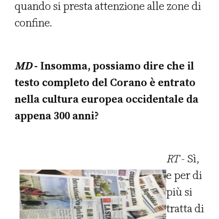
quando si presta attenzione alle zone di
confine.
MD
- Insomma, possiamo dire che il
testo completo del Corano è entrato
nella cultura europea occidentale da
appena 300 anni?
RT
- Sì,
e per di
più si
tratta di