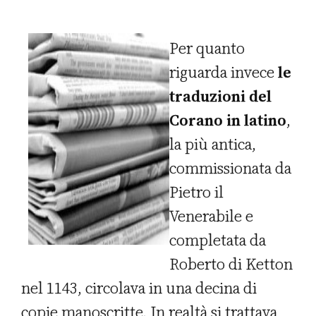
Per quanto
riguarda invece
le
traduzioni del
Corano in latino
,
la più antica,
commissionata da
Pietro il
Venerabile e
completata da
Roberto di Ketton
nel 1143, circolava in una decina di
copie manoscritte. In realtà si trattava