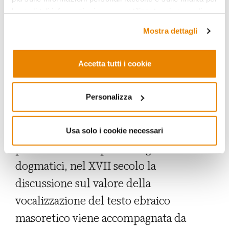
contenuti del Corano vengono spesso
le quali tali informazioni saranno utilizzate, si prega di
fare riferimento alla nostra
Privacy Policy
.
impiegati, sia per sostenere che
Mostra dettagli
l’avversario cristiano è molto simile a
quello che è scritto nel Corano o
Accetta tutti i cookie
all’Islam, sia, forse più
sorprendentemente, per cercare nel
Personalizza
Corano argomenti a favore della propria
posizione dottrinale. Per esempio,
Usa solo i cookie necessari
parlando di temi più filologici che
dogmatici, nel XVII secolo la
discussione sul valore della
vocalizzazione del testo ebraico
masoretico viene accompagnata da