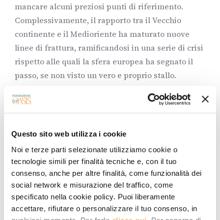
mancare alcuni preziosi punti di riferimento.
Complessivamente, il rapporto tra il Vecchio
continente e il Medioriente ha maturato nuove
linee di frattura, ramificandosi in una serie di crisi
rispetto alle quali la sfera europea ha segnato il
passo, se non visto un vero e proprio stallo.
L’attenzione dell’Europa, incapace d’influenzare
positivamente processi politico-istituzionali ad
ampio raggio, è ripiegata largamente sulle
proprie frontiere
, e non senza motivo: mentre
Questo sito web utilizza i cookie
l’area mediterranea è impegnata ormai da anni a
Noi e terze parti selezionate utilizziamo cookie o
salvare e organizzare l’arrivo di disperati
tecnologie simili per finalità tecniche e, con il tuo
attraverso le rotte marine, i mesi invernali vedono
consenso, anche per altre finalità, come funzionalità dei
aumentare le colonne umane in uscita dal Medio
social network e misurazione del traffico, come
specificato nella cookie policy. Puoi liberamente
Oriente per entrare nel cuore dell’Europa, lungo
accettare, rifiutare o personalizzare il tuo consenso, in
un percorso nel quale incontrano ostilità,
qualsiasi momento. Per farlo
clicca qui
. Per saperne di