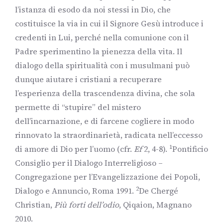
l’istanza di esodo da noi stessi in Dio, che
costituisce la via in cui il Signore Gesù introduce i
credenti in Lui, perché nella comunione con il
Padre sperimentino la pienezza della vita. Il
dialogo della spiritualità con i musulmani può
dunque aiutare i cristiani a recuperare
l’esperienza della trascendenza divina, che sola
permette di “stupire” del mistero
dell’incarnazione, e di farcene cogliere in modo
rinnovato la straordinarietà, radicata nell’eccesso
1
di amore di Dio per l’uomo (cfr.
Ef
2, 4-8).
Pontificio
Consiglio per il Dialogo Interreligioso –
Congregazione per l’Evangelizzazione dei Popoli,
2
Dialogo e Annuncio, Roma 1991.
De Chergé
Christian,
Più forti dell’odio
, Qiqaion, Magnano
2010.