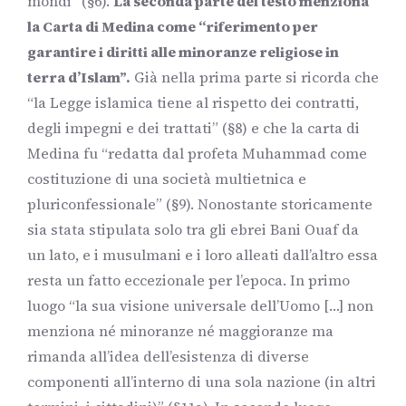
mondi” (§6).
La seconda parte del testo menziona
la Carta di Medina come “riferimento per
garantire i diritti alle minoranze religiose in
terra d’Islam”.
Già nella prima parte si ricorda che
“la Legge islamica tiene al rispetto dei contratti,
degli impegni e dei trattati” (§8) e che la carta di
Medina fu “redatta dal profeta Muhammad come
costituzione di una società multietnica e
pluriconfessionale” (§9). Nonostante storicamente
sia stata stipulata solo tra gli ebrei Bani Ouaf da
un lato, e i musulmani e i loro alleati dall’altro essa
resta un fatto eccezionale per l’epoca. In primo
luogo “la sua visione universale dell’Uomo […] non
menziona né minoranze né maggioranze ma
rimanda all’idea dell’esistenza di diverse
componenti all’interno di una sola nazione (in altri