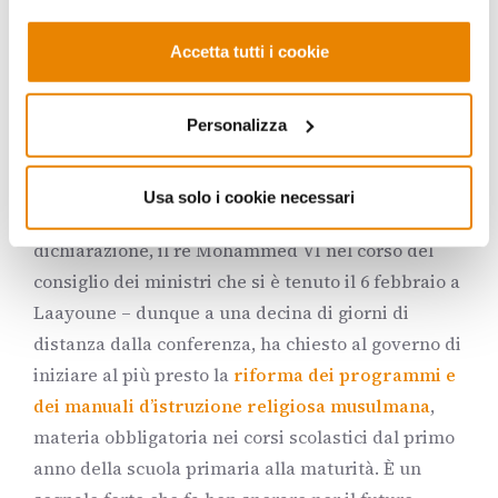
secoli di lotte e incomprensioni, si colloca in una
prospettiva contemporanea e in una dimensione
Accetta tutti i cookie
“moderna”, quella della cittadinanza contrattuale,
con la quale i membri della nazione sono posti
sullo stesso piano di uguaglianza giuridica, e
Personalizza
hanno gli stessi diritti e gli stessi doveri, a
prescindere dalla loro appartenenza religiosa.
Usa solo i cookie necessari
Quanto al Marocco, nello spirito di questa
dichiarazione, il re Mohammed VI nel corso del
consiglio dei ministri che si è tenuto il 6 febbraio a
Laayoune – dunque a una decina di giorni di
distanza dalla conferenza, ha chiesto al governo di
iniziare al più presto la
riforma dei programmi e
dei manuali d’istruzione religiosa musulmana
,
materia obbligatoria nei corsi scolastici dal primo
anno della scuola primaria alla maturità. È un