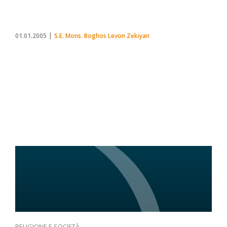
01.01.2005
S.E. Mons. Boghos Levon Zekiyan
RELIGIONE E SOCIETÀ