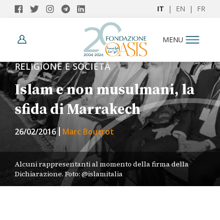
IT
|
EN
|
FR
MENU
RELIGIONE E SOCIETÀ
Islam e non musulmani, la
sfida di Marrakech
26/02/2016
Marc Boucrot
Alcuni rappresentanti al momento della firma della
Dichiarazione. Foto: @islamitalia