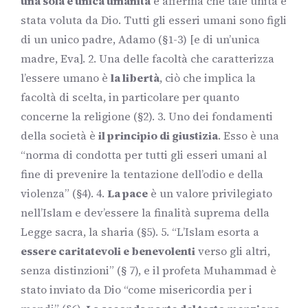
una sola e unica umanità
e afferma che tale unità è
stata voluta da Dio. Tutti gli esseri umani sono figli
di un unico padre, Adamo (§1-3) [e di un’unica
madre, Eva]. 2. Una delle facoltà che caratterizza
l’essere umano è
la libertà
, ciò che implica la
facoltà di scelta, in particolare per quanto
concerne la religione (§2). 3. Uno dei fondamenti
della società è
il principio di giustizia
. Esso è una
“norma di condotta per tutti gli esseri umani al
fine di prevenire la tentazione dell’odio e della
violenza” (§4). 4.
La pace
è un valore privilegiato
nell’Islam e dev’essere la finalità suprema della
Legge sacra, la sharia (§5). 5. “L’Islam esorta a
essere caritatevoli e benevolenti
verso gli altri,
senza distinzioni” (§ 7), e il profeta Muhammad è
stato inviato da Dio “come misericordia per i