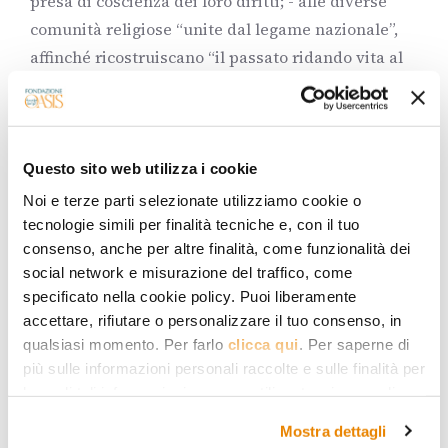
presa di coscienza dei loro diritti; - alle diverse
comunità religiose “unite dal legame nazionale”,
affinché ricostruiscano “il passato ridando vita al
patrimonio comune, e costruiscano ponti di
fiducia, lontani dalle tentazioni della scomunica e
della violenza”; - alla comunità internazionale
affinché promulghino “leggi che puniscano le
Questo sito web utilizza i cookie
offese alle religioni, le violazioni dei valori sacri e i
Noi e terze parti selezionate utilizziamo cookie o
discorsi che incitano all’odio e al razzismo”.
Che
tecnologie simili per finalità tecniche e, con il tuo
consenso, anche per altre finalità, come funzionalità dei
cosa pensare di questa dichiarazione?
Questa
social network e misurazione del traffico, come
dichiarazione invita ad aprire un cantiere. Ma il
specificato nella cookie policy. Puoi liberamente
lavoro vero e proprio non è ancora iniziato.
accettare, rifiutare o personalizzare il tuo consenso, in
Bisogna perciò aspettare per vedere se susciterà
qualsiasi momento. Per farlo
clicca qui
. Per saperne di
qualche effetto nelle società musulmane. Detto
più sulle informazioni personali raccolte e sulle finalità per
questo, il testo della dichiarazione è coraggioso e
le quali tali informazioni saranno utilizzate, si prega di
fare riferimento alla nostra
Privacy Policy
.
determinato. È coraggioso perché, superando
Mostra dettagli