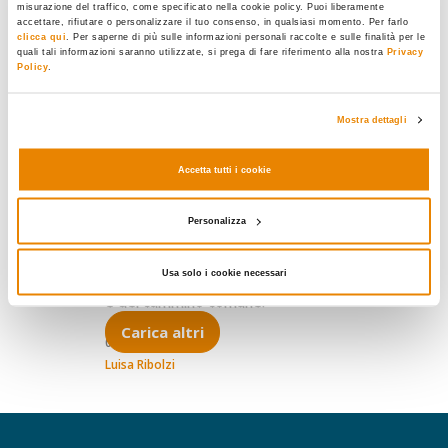
misurazione del traffico, come specificato nella cookie policy. Puoi liberamente
accettare, rifiutare o personalizzare il tuo consenso, in qualsiasi momento. Per farlo
RELIGIONE E SOCIETÀ
clicca qui
. Per saperne di più sulle informazioni personali raccolte e sulle finalità per le
quali tali informazioni saranno utilizzate, si prega di fare riferimento alla nostra
Privacy
Le buone intenzioni, così
Policy
.
facili e così pericolose
La multiculturalità come “idea”
Mostra dettagli
(o il multiculturalismo)è stata
messa in crisi dalla
Accetta tutti i cookie
multiculturalità come “fatto”
.
Il
risultato è una scuola pervasa da
Personalizza
tensioni e paralisi, mentre è
proprio nelle classi che si gioca la
Usa solo i cookie necessari
vera partita del confronto aperto
e del cammino comune.
Carica altri
01.06.2010
Luisa Ribolzi