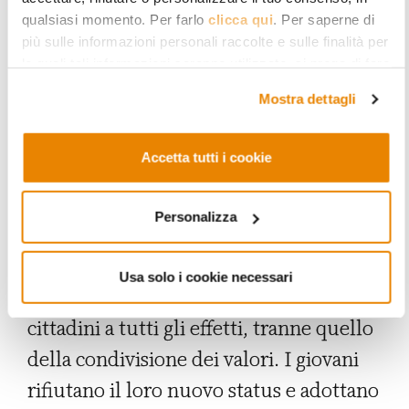
atteggiamenti esteriori (l’abbigliamento,
qualsiasi momento. Per farlo
clicca qui
. Per saperne di
più sulle informazioni personali raccolte e sulle finalità per
la musica…), il cui significato è “io non
le quali tali informazioni saranno utilizzate, si prega di fare
voglio diventare uguale agli altri”. Gli
riferimento alla nostra
Privacy Policy
.
Mostra dettagli
studi sulle seconde generazioni
[Ambrosini, Molina, 2004; Queirolo
Accetta tutti i cookie
Palmas, 2006; Ravecca, 2009] mostrano
che sempre più spesso, a partire da
Personalizza
paesi come la Francia e l’Inghilterra, ci
sono molti ragazzi ben inseriti nella
Usa solo i cookie necessari
scuola ma discriminati nella società,
cittadini a tutti gli effetti, tranne quello
della condivisione dei valori. I giovani
rifiutano il loro nuovo status e adottano