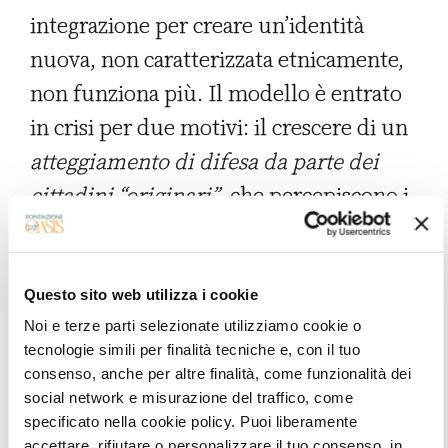
integrazione per creare un’identità
nuova, non caratterizzata etnicamente,
non funziona più. Il modello è entrato
in crisi per due motivi: il crescere di un
atteggiamento di difesa
da parte dei
cittadini “originari”
, che percepiscono i
nuovi arrivati come minaccia,
concorrenti sleali nello spartirsi risorse
sempre più ridotte, e la
caduta del
Questo sito web utilizza i cookie
desiderio di assimilazione da parte dei
Noi e terze parti selezionate utilizziamo cookie o
tecnologie simili per finalità tecniche e, con il tuo
nuovi arrivati
, che si esprime con
consenso, anche per altre finalità, come funzionalità dei
atteggiamenti di tipo fondamentalista
social network e misurazione del traffico, come
specificato nella cookie policy. Puoi liberamente
sul piano politico, ma anche con
accettare, rifiutare o personalizzare il tuo consenso, in