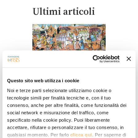
Ultimi articoli
Questo sito web utilizza i cookie
Noi e terze parti selezionate utilizziamo cookie o
RELIGIONE E SOCIETÀ
tecnologie simili per finalità tecniche e, con il tuo
Sunniti e sciiti:
consenso, anche per altre finalità, come funzionalità dei
divergenze dottrinali e
social network e misurazione del traffico, come
tensioni politiche
specificato nella cookie policy. Puoi liberamente
accettare, rifiutare o personalizzare il tuo consenso, in
Gli eventi che hanno portato al
qualsiasi momento. Per farlo
clicca qui
. Per saperne di
crescere delle tensioni tra Arabia