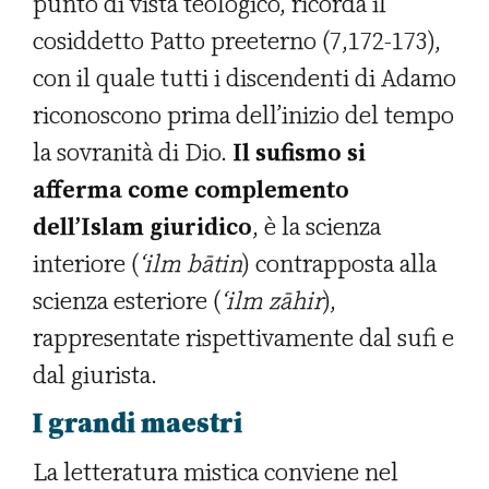
punto di vista teologico, ricorda il
cosiddetto Patto preeterno (7,172-173),
con il quale tutti i discendenti di Adamo
riconoscono prima dell’inizio del tempo
la sovranità di Dio.
Il sufismo si
afferma come complemento
dell’Islam giuridico
, è la scienza
interiore (
‘ilm bātin
) contrapposta alla
scienza esteriore (
‘ilm zāhir
),
rappresentate rispettivamente dal sufi e
dal giurista.
I grandi maestri
La letteratura mistica conviene nel