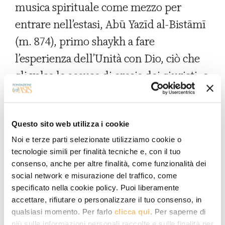
musica spirituale come mezzo per
entrare nell’estasi, Abū Yazīd al-Bistāmī
(m. 874), primo shaykh a fare
l’esperienza dell’Unità con Dio, ciò che
gli valse le accuse di eresia dei giuristi, e
primo sufi “intercessore” a favore degli
uomini, e al-Junayd (m. 910), maestro di
al-Hallāj, che avrebbe pagato con la vita
Questo sito web utilizza i cookie
Noi e terze parti selezionate utilizziamo cookie o
la sua ricerca di Dio. Nel 922 infatti al-
tecnologie simili per finalità tecniche e, con il tuo
Hallāj veniva messo a morte in croce,
consenso, anche per altre finalità, come funzionalità dei
punito dai giuristi sunniti per
social network e misurazione del traffico, come
specificato nella cookie policy. Puoi liberamente
l’esperienza di unione con il divino che
accettare, rifiutare o personalizzare il tuo consenso, in
andava celebrando (monismo
qualsiasi momento. Per farlo
clicca qui
. Per saperne di
più sulle informazioni personali raccolte e sulle finalità per