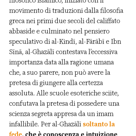
filosofico islamico, iniziato con il
movimento di traduzioni dalla filosofia
greca nei primi due secoli del califfato
abbaside e culminato nel pensiero
speculativo di al-Kindī, al-Fārābī e Ibn
Sīnā, al-Ghazālī contestava l’eccessiva
importanza data alla ragione umana
che, a suo parere, non può avere la
pretesa di giungere alla certezza
assoluta. Alle scuole esoteriche sciite,
confutava la pretesa di possedere una
scienza segreta appresa da un imam
infallibile. Per al-Ghazālī
soltanto la
fede
, che è conoscenza e intuizione