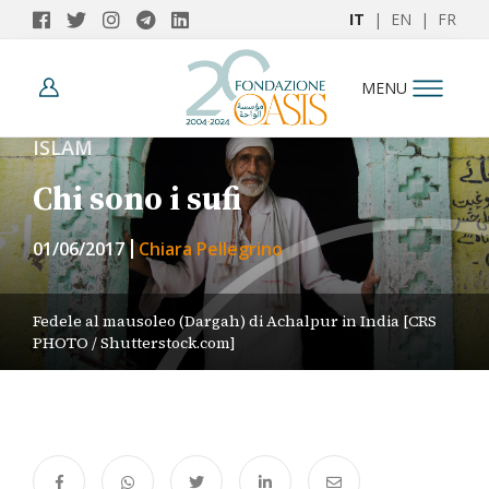
IT
|
EN
|
FR
MENU
ISLAM
Chi sono i sufi
01/06/2017
Chiara Pellegrino
Fedele al mausoleo (Dargah) di Achalpur in India [CRS
PHOTO / Shutterstock.com]