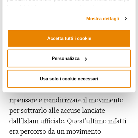
testimoniale) e che esulava dal Corano e
le quali tali informazioni saranno utilizzate, si prega di
dalla Tradizione, dagli sciiti, fervidi
fare riferimento alla nostra
Privacy Policy
.
Mostra dettagli
difensori dell’autorità esoterica dei loro
imam, e dai sufi stessi, che lo
Accetta tutti i cookie
accusavano di aver divulgato il segreto
dei “privilegiati”.
Personalizza
La crocifissione di al-Hallāj
segna una
svolta nella storia del sufismo. Tra i sufi
Usa solo i cookie necessari
inizia a diffondersi l’idea che occorra
ripensare e reindirizzare il movimento
per sottrarlo alle accuse lanciate
dall’Islam ufficiale. Quest’ultimo infatti
era percorso da un movimento