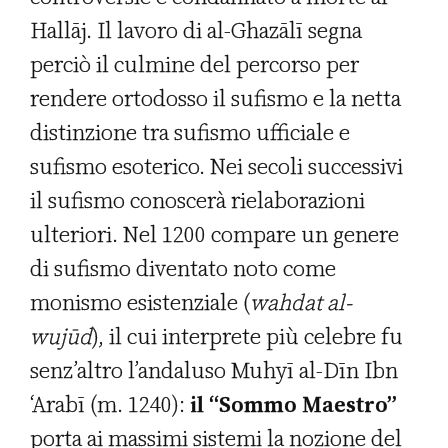
Hallāj. Il lavoro di al-Ghazālī segna
perciò il culmine del percorso per
rendere ortodosso il sufismo e la netta
distinzione tra sufismo ufficiale e
sufismo esoterico. Nei secoli successivi
il sufismo conoscerà rielaborazioni
ulteriori. Nel 1200 compare un genere
di sufismo diventato noto come
monismo esistenziale (
wahdat al-
wujūd
), il cui interprete più celebre fu
senz’altro l’andaluso Muhyī al-Dīn Ibn
‘Arabī (m. 1240):
il “Sommo Maestro”
porta ai massimi sistemi la nozione del