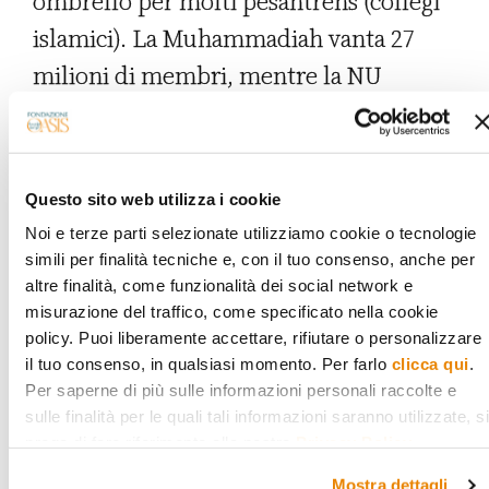
ombrello per molti pesantrens (collegi
islamici). La Muhammadiah vanta 27
milioni di membri, mentre la NU
pretende di arrivare a 40 milioni.
Le relazioni tra le due organizzazioni
non sono sempre facili.
Dal punto di
Questo sito web utilizza i cookie
vista politico, in generale, prendono
Noi e terze parti selezionate utilizziamo cookie o tecnologie
simili per finalità tecniche e, con il tuo consenso, anche per
posizioni tra loro opposte.
altre finalità, come funzionalità dei social network e
misurazione del traffico, come specificato nella cookie
policy. Puoi liberamente accettare, rifiutare o personalizzare
Negli anni '50 la Muhammadiah
il tuo consenso, in qualsiasi momento. Per farlo
clicca qui
.
Per saperne di più sulle informazioni personali raccolte e
supportò il partito Masyumi che,
sulle finalità per le quali tali informazioni saranno utilizzate, si
insieme ai socialisti, al partito cattolico e
prega di fare riferimento alla nostra
Privacy Policy
.
al partito protestante, premeva per una
Mostra dettagli