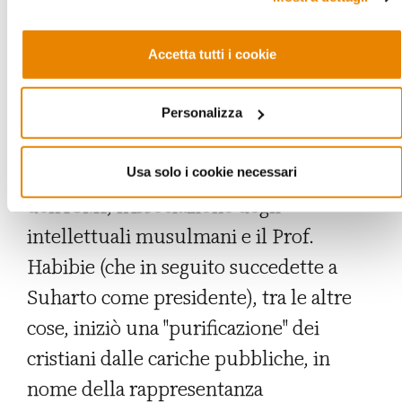
democrazia di tipo occidentale. NU al
contrario, pur essendo sempre stata
Accetta tutti i cookie
moderata negli affari religiosi, sostenne
la democrazia guidata di Sukarno.
Nel
Personalizza
1989 Suharto operò una svolta pro-
islamica
. Si giunse alla nascita
Usa solo i cookie necessari
dell'ICMI, l'Associazione degli
intellettuali musulmani e il Prof.
Habibie (che in seguito succedette a
Suharto come presidente), tra le altre
cose, iniziò una "purificazione" dei
cristiani dalle cariche pubbliche, in
nome della rappresentanza