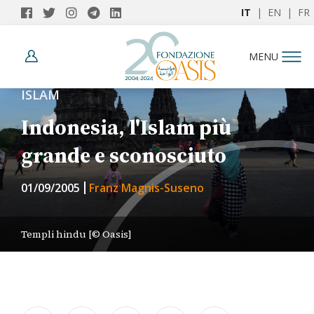
IT
|
EN
|
FR
MENU
ISLAM
Indonesia, l'Islam più
grande e sconosciuto
01/09/2005
Franz Magnis-Suseno
Templi hindu [© Oasis]