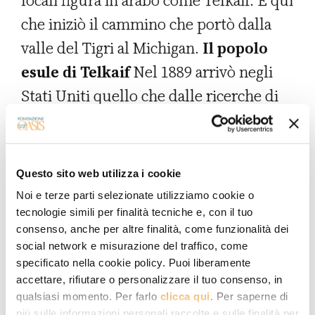
locali figura in arabo come Telkaif. È qui
che iniziò il cammino che portò dalla
valle del Tigri al Michigan.
Il popolo
esule di Telkaif
Nel 1889 arrivò negli
Stati Uniti quello che dalle ricerche di
Mary C. Sengstock, professoressa di
sociologia alla Wayne State University di
Detroit, risulta essere stato il primo
Questo sito web utilizza i cookie
caldeo d'America. Si chiamava Zia
Noi e terze parti selezionate utilizziamo cookie o
Attalla, fu assunto a lavorare in un
tecnologie simili per finalità tecniche e, con il tuo
consenso, anche per altre finalità, come funzionalità dei
albergo a Filadelfia e in seguito tornò in
social network e misurazione del traffico, come
Medio Oriente per inaugurare un
specificato nella cookie policy. Puoi liberamente
accettare, rifiutare o personalizzare il tuo consenso, in
proprio hotel a Baghdad. Attalla aprì
qualsiasi momento. Per farlo
clicca qui
. Per saperne di
una strada che all'inizio del XX secolo
più sulle informazioni personali raccolte e sulle finalità per