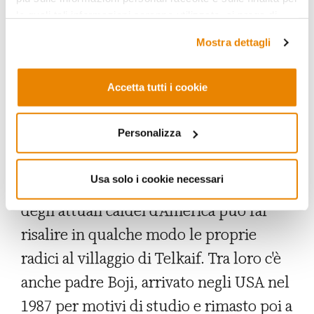
le quali tali informazioni saranno utilizzate, si prega di
cominciò a essere percorsa da altri
fare riferimento alla nostra
Privacy Policy
.
caldei. La migrazione fu lenta, nei
Mostra dettagli
registri del 1923 in Michigan risultavano
presenti solo ventitré caldei. Ma ben
Accetta tutti i cookie
presto il rivolo divenne un fiume, fino a
Personalizza
creare la vasta comunità attuale. Uno
degli aspetti più significativi del
Usa solo i cookie necessari
fenomeno è il fatto che la quasi totalità
degli attuali caldei d'America può far
risalire in qualche modo le proprie
radici al villaggio di Telkaif. Tra loro c'è
anche padre Boji, arrivato negli USA nel
1987 per motivi di studio e rimasto poi a