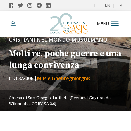
IT
|
EN
|
FR
MENU
CRISTIANI NEL MONDO MUSULMANO
Molti re, poche guerre e una
lunga convivenza
01/03/2006
Musie Ghebreghiorghis
Chiesa di San Giorgio, Lalibela [Bernard Gagnon da
Wikimedia, CC BY-SA 3.0]