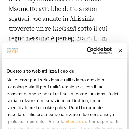
Maometto avrebbe detto ai suoi
seguaci: «se andate in Abissinia
troverete un re (
nejashi
) sotto il cui
regno nessuno è perseguitato. È un
regno di giustizia in cui Dio vi farà
trovare sollievo da quanto state
soffrendo». In quel periodo l’impero di
Questo sito web utilizza i cookie
Axum era uno dei più grandi regni
Noi e terze parti selezionate utilizziamo cookie o
conosciuti sulla terra e il suo dominio si
tecnologie simili per finalità tecniche e, con il tuo
consenso, anche per altre finalità, come funzionalità dei
estendeva fino all’Arabia meridionale. Si
social network e misurazione del traffico, come
dice che il Re Kaleb, venerato come
specificato nella cookie policy. Puoi liberamente
accettare, rifiutare o personalizzare il tuo consenso, in
santo in tutto il regno, in Oriente e in
qualsiasi momento. Per farlo
clicca qui
. Per saperne di
Occidente, abbia organizzato all’inizio
più sulle informazioni personali raccolte e sulle finalità per