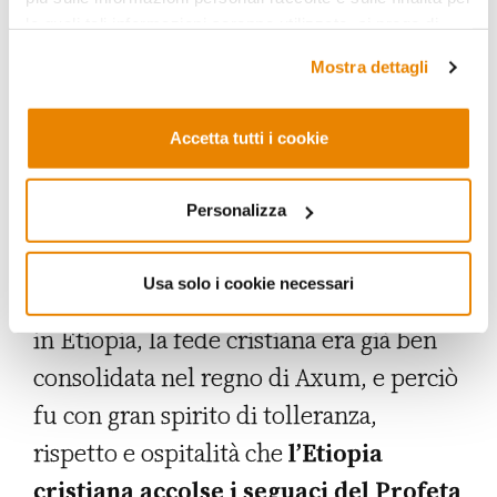
del VI secolo una spedizione militare in
le quali tali informazioni saranno utilizzate, si prega di
fare riferimento alla nostra
Privacy Policy
.
Yemen per difendere la causa dei
Mostra dettagli
cristiani perseguitati.
Il Profeta
Maometto
doveva essere a conoscenza
Accetta tutti i cookie
della cultura e tradizione etiope
quando
suggerì ai suoi seguaci di
Personalizza
cercar rifugio in Etiopia
.
Usa solo i cookie necessari
Ad ogni modo quando l’Islam penetrò
in Etiopia, la fede cristiana era già ben
consolidata nel regno di Axum, e perciò
fu con gran spirito di tolleranza,
rispetto e ospitalità che
l’Etiopia
cristiana accolse i seguaci del Profeta